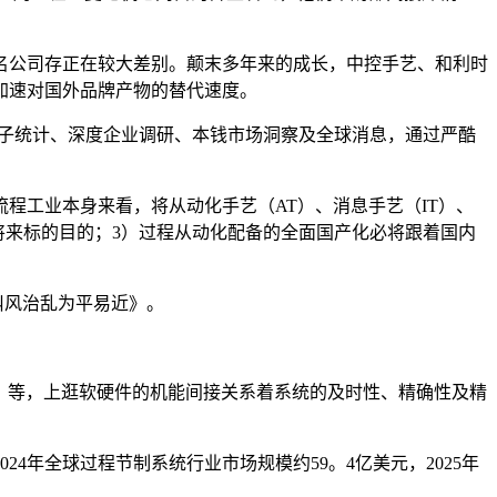
公司存正在较大差别。颠末多年来的成长，中控手艺、和利时
加速对国外品牌产物的替代速度。
巨子统计、深度企业调研、本钱市场洞察及全球消息，通过严酷
工业本身来看，将从动化手艺（AT）、消息手艺（IT）、
将来标的目的；3）过程从动化配备的全面国产化必将跟着国内
纠风治乱为平易近》。
）等，上逛软硬件的机能间接关系着系统的及时性、精确性及精
年全球过程节制系统行业市场规模约59。4亿美元，2025年