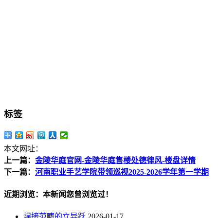
标签
本文网址：
上一篇：
金陵华庭官网-金陵华庭售楼处德律风-楼盘详情
下一篇：
河南职业手艺学院带领巡视2025-2026学年第一学期
近期浏览：本新闻您曾浏览过！
焊接范畴的立异跃
2026-01-17