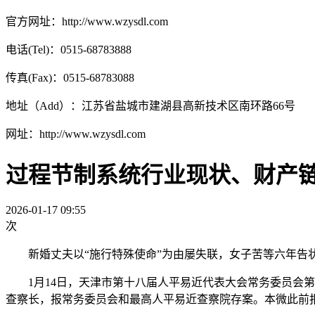
官方网址：http://www.wzysdl.com
电话(Tel)：0515-68783888
传真(Fax)：0515-68783088
地址（Add）：江苏省盐城市建湖县高新技术区南环路66号
网址：http://www.wzysdl.com
过程节制系统行业现状、财产
2026-01-17 09:55
次
新婚丈夫以“施行特殊使命”为由屡失联，女子苦等六年告状
1月14日，天津市第十八届人平易近代表大会常务委员会第
查察长，报常务委员会和最高人平易近查察院存案。本微此前