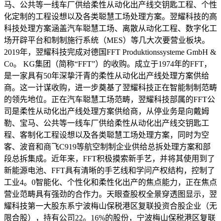
马、公共等一线车厂供给柔性从动化出产线交钥匙工程、个性
化定制的工程设想以及各类聪慧工场处理方案。翌耀科技的高
科技处理方案涵盖汽车聪慧工场、离散从动化工程、数字化工
场开辟平台和制制施行系统（MES）等几大次要营业板块。
2019年，翌耀科技完成对德国FFT Produktionssysteme GmbH &
Co。 KG集团（简称“FFT”）的收购。成立于1974年的FFT，
是一家具有50年深挚汗青的柔性从动化出产线处理方案供给
商。这一计谋收购，进一步奠基了翌耀科技正在智能制制范畴
的领先地位。正在汽车聪慧工场范畴，翌耀科技部属的FFT公
司是柔性从动化出产线处理方案供给商，从停业务是向戴姆
勒、宝马、公共等一线车厂供给柔性从动化出产线交钥匙工
程、客制化工程设想以及各类聪慧工场处理方案，同时为空
客、波音和商飞C919等航空制制企业供给总拆处理方案和部
段总拆集成。近年来，FFT积极摸索新手艺，并将其使用到了
新能源电池、FFT具有清晰的手艺线和学问产权结构，控制了
工业4。0智能化、个性化和柔性化出产的焦点能力，正在焦点
营业范畴具有强劲的合作力。天眼查股权全景穿透图显示，翌
耀科技第一大股东系宁波梅山保税港区复联投资合股企业（无
限合股），持有公司22。16%的股份，宁波梅山保税港区复联