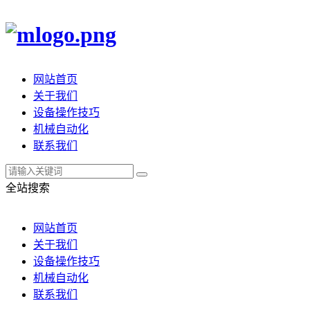
网站首页
关于我们
设备操作技巧
机械自动化
联系我们
全站搜索
网站首页
关于我们
设备操作技巧
机械自动化
联系我们