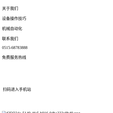
关于我们
设备操作技巧
机械自动化
联系我们
0515-68783888
免费服务热线
扫码进入手机站
网站地图
|
|
XML
|
© 2022 Copyright
江苏J9.COM(中国认证)集团
官方网站机械有限公司
All rights reserved.