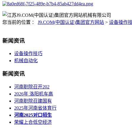
您当前的位置 ：
J9.COM(中国认证)集团官方网站
>
设备操作
新闻资讯
设备操作技巧
机械自动化
新闻资讯
河南职院召开202
2026年 洛阳机车高
河南职院召建国有
2025年河南省体育行
河南2025对口招生
荣耀上合低空经济