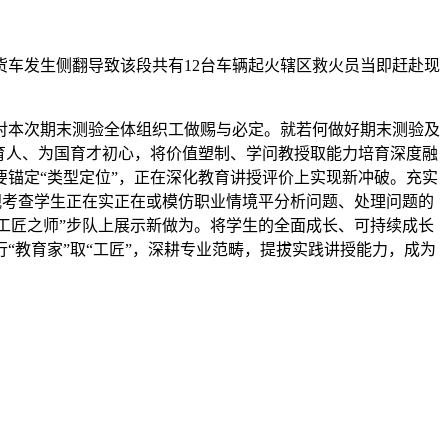
的货车发生侧翻导致该段共有12台车辆起火辖区救火员当即赶赴现
本次期末测验全体组织工做赐与必定。就若何做好期末测验及
育人、为国育才初心，将价值塑制、学问教授取能力培育深度融
锚定“类型定位”，正在深化教育讲授评价上实现新冲破。充实
沉视考查学生正在实正在或模仿职业情境平分析问题、处理问题的
“工匠之师”步队上展示新做为。将学生的全面成长、可持续成长
教育家”取“工匠”，深耕专业范畴，提拔实践讲授能力，成为