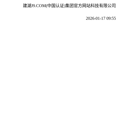
建湖J9.COM(中国认证)集团官方网站科技有限公司
2026-01-17 09:55