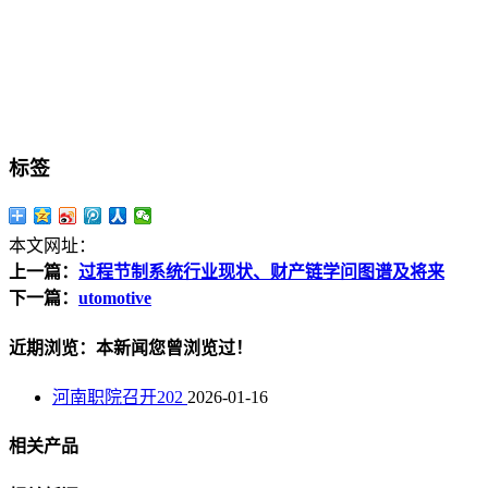
标签
本文网址：
上一篇：
过程节制系统行业现状、财产链学问图谱及将来
下一篇：
utomotive
近期浏览：本新闻您曾浏览过！
河南职院召开202
2026-01-16
相关产品