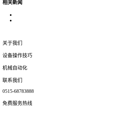
相关新闻
关于我们
设备操作技巧
机械自动化
联系我们
0515-68783888
免费服务热线