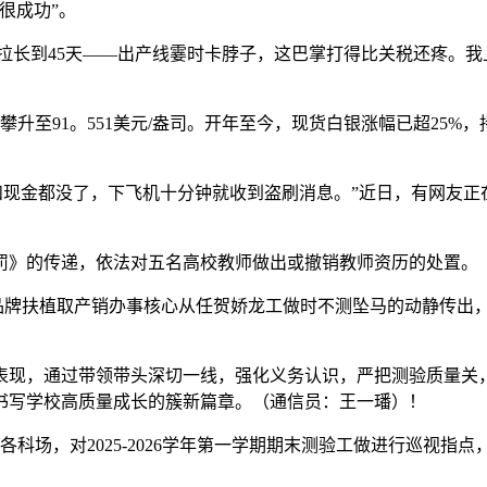
很成功”。
长到45天——出产线霎时卡脖子，这巴掌打得比关税还疼。我
攀升至91。551美元/盎司。开年至今，现货白银涨幅已超25%
和现金都没了，下飞机十分钟就收到盗刷消息。”近日，有网友正
罚》的传递，依法对五名高校教师做出或撤销教师资历的处置。
品牌扶植取产销办事核心从任贺娇龙工做时不测坠马的动静传出
现，通过带领带头深切一线，强化义务认识，严把测验质量关，
书写学校高质量成长的簇新篇章。（通信员：王一璠）！
科场，对2025-2026学年第一学期期末测验工做进行巡视指