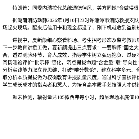
特朗普：同委内瑞拉代总统通德律风，美方同她“合做得很是
据湖南消防动静2026年1月10日23时许湘潭市消防救援支
场起火现场。醒来后信用卡和现金都没了，刚下机就收到盗刷
巡视中，夏新颜细心察看科场、考生招考形态及监考教师履
下一步教育讲授工做，夏新颜提出三点要求：一要胸怀“国之
合，透过测验环节，育人成效，指导学生树立弘远抱负、过硬
阐扬测验评价“批示棒”感化，沉点提拔命题“含金量”取“导
分析实践能力取立异思维，打破“唯分数论”，建立科学多元、
取分析本质提拔做为权衡教育讲授质量尺度，通过科学查核评价
学生成长成才的指点者和惹人，为培育高本质手艺技强人才供
颠末检测，辐射量达105微西弗每小时，超呈现场本底值105