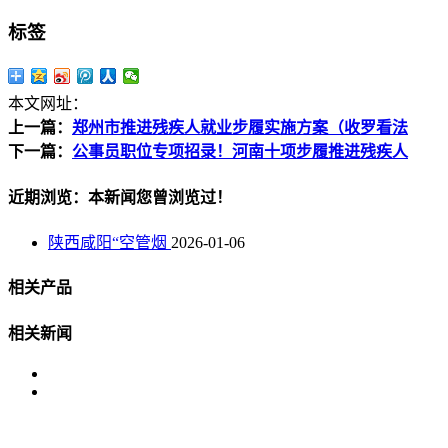
标签
本文网址：
上一篇：
郑州市推进残疾人就业步履实施方案（收罗看法
下一篇：
公事员职位专项招录！河南十项步履推进残疾人
近期浏览：本新闻您曾浏览过！
陕西咸阳“空管烟
2026-01-06
相关产品
相关新闻