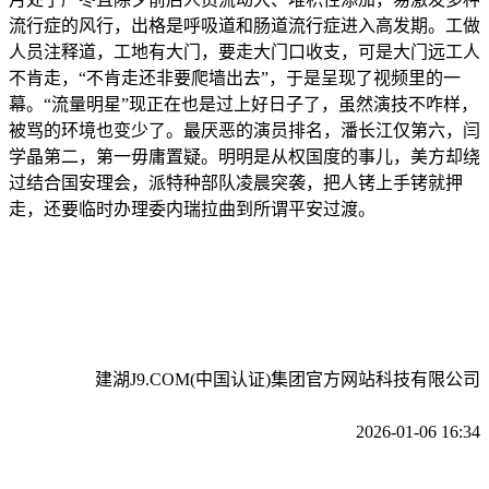
流行症的风行，出格是呼吸道和肠道流行症进入高发期。工做
人员注释道，工地有大门，要走大门口收支，可是大门远工人
不肯走，“不肯走还非要爬墙出去”，于是呈现了视频里的一
幕。“流量明星”现正在也是过上好日子了，虽然演技不咋样，
被骂的环境也变少了。最厌恶的演员排名，潘长江仅第六，闫
学晶第二，第一毋庸置疑。明明是从权国度的事儿，美方却绕
过结合国安理会，派特种部队凌晨突袭，把人铐上手铐就押
走，还要临时办理委内瑞拉曲到所谓平安过渡。
建湖J9.COM(中国认证)集团官方网站科技有限公司
2026-01-06 16:34