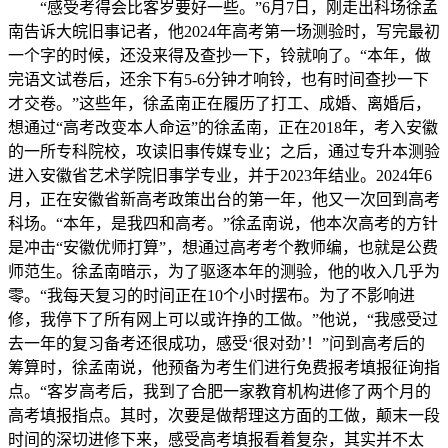
“感受考得会比客岁要好一些。”6月7日，刚走出科场徐孟
南告诉大皖旧事记者，他2024年高考第一场测验时，写完最初
一个字的时候，还没来得及查抄一下，铃就响了。“本年，做
完语文试卷后，还余下有5-6分钟才响铃，也有时间查抄一下
才交卷。”这些年，徐孟南正在履历了打工、成婚、离婚后，
想通过“高考改变本人命运”的徐孟南，正在2018年，考入安徽
的一所专科院校，攻读旧事传媒专业；之后，通过专升本测验
进入安徽省艺术学院旧事学专业，并于2023年结业。2024年6
月，正在安徽省新高考政策出台的第一年，他又一次回到高考
科场。“本年，是我四和高考。”徐孟南说，他本次高考的方针
是冲击“安徽优师打算”，想通过高考考个教师编，也就是公费
师范生。徐孟南暗示，为了驱逐本年的测验，他的收入几乎为
零。“我每天复习的时间正在10个小时摆布。为了不影响进
修，我停下了所有网上可以或许挣的工做。”他说，“我感受过
去一年的复习备考还很成功，感受‘很对劲’！”问到高考后的
筹算时，徐孟南说，他预备为考生们进行免费报考填报征询指
点。“客岁高考后，我到了合肥一家教育机构进修了两个月的
高考填报指点。其时，次要是做帮理这方面的工做，颠末一段
时间的深切进修下来，感受高考填报看着复杂，其实并不太