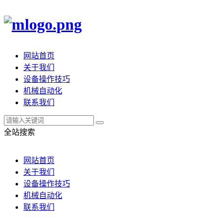
网站首页
关于我们
设备操作技巧
机械自动化
联系我们
全站搜索
网站首页
关于我们
设备操作技巧
机械自动化
联系我们