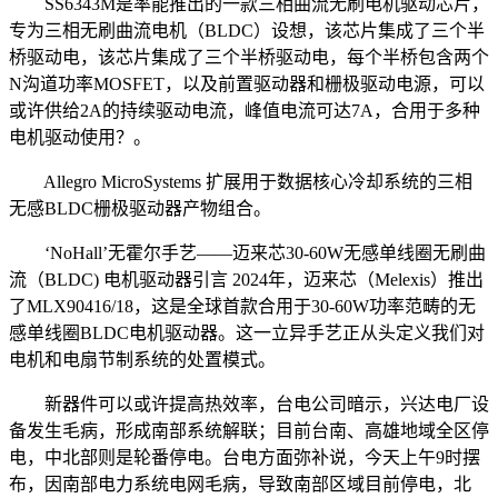
SS6343M是率能推出的一款三相曲流无刷电机驱动芯片，
专为三相无刷曲流电机（BLDC）设想，该芯片集成了三个半
桥驱动电，该芯片集成了三个半桥驱动电，每个半桥包含两个
N沟道功率MOSFET，以及前置驱动器和栅极驱动电源，可以
或许供给2A的持续驱动电流，峰值电流可达7A，合用于多种
电机驱动使用？。
Allegro MicroSystems 扩展用于数据核心冷却系统的三相
无感BLDC栅极驱动器产物组合。
‘NoHall’无霍尔手艺——迈来芯30-60W无感单线圈无刷曲
流（BLDC) 电机驱动器引言 2024年，迈来芯（Melexis）推出
了MLX90416/18，这是全球首款合用于30-60W功率范畴的无
感单线圈BLDC电机驱动器。这一立异手艺正从头定义我们对
电机和电扇节制系统的处置模式。
新器件可以或许提高热效率，台电公司暗示，兴达电厂设
备发生毛病，形成南部系统解联；目前台南、高雄地域全区停
电，中北部则是轮番停电。台电方面弥补说，今天上午9时摆
布，因南部电力系统电网毛病，导致南部区域目前停电，北