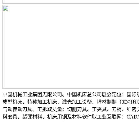
中国机械工业集团无限公司、中国机床总公司展会定位：国际
成型机床、特种加工机床、激光加工设备、增材制制（3D打印
气动传动刀具、工拆取丈量：切削刀具、工夹具、刀柄、细密
料磨具、超硬材料、机床用钢及材料软件取工业互联网：CAD/C