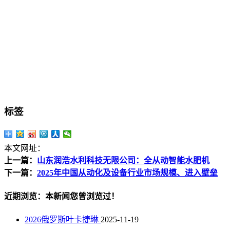
标签
本文网址：
上一篇：
山东润浩水利科技无限公司：全从动智能水肥机
下一篇：
2025年中国从动化及设备行业市场规模、进入壁垒
近期浏览：本新闻您曾浏览过！
2026俄罗斯叶卡捷琳
2025-11-19