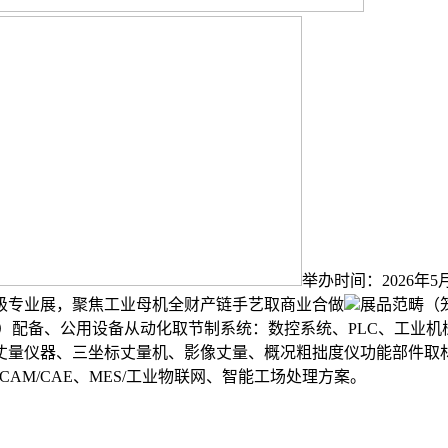
举办时间：2026年
级专业展，聚焦工业母机全财产链手艺取商业合做
展品范畴（
）配备、公用设备从动化取节制系统：数控系统、PLC、工业机械
丈量仪器、三坐标丈量机、影像丈量、概况粗拙度仪功能部件取
AM/CAE、MES/工业物联网、智能工场处理方案。