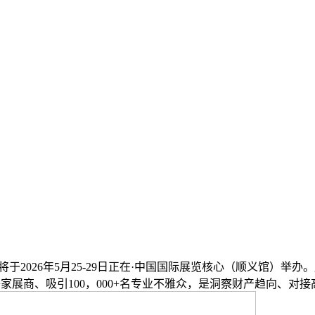
于2026年5月25-29日正在·中国国际展览核心（顺义馆）举办
00+家展商、吸引100，000+名专业不雅众，是洞察财产趋向、