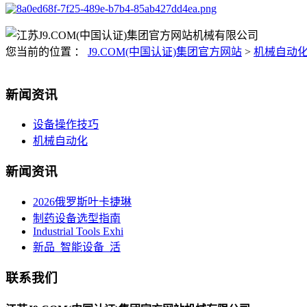
您当前的位置 ：
J9.COM(中国认证)集团官方网站
>
机械自动
新闻资讯
设备操作技巧
机械自动化
新闻资讯
2026俄罗斯叶卡捷琳
制药设备选型指南
Industrial Tools Exhi
新品_智能设备_活
联系我们