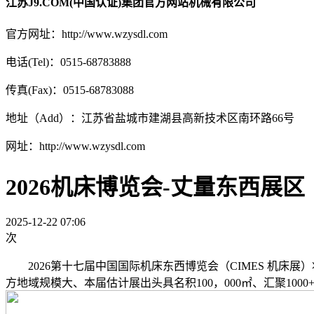
江苏J9.COM(中国认证)集团官方网站机械有限公司
官方网址：http://www.wzysdl.com
电话(Tel)：0515-68783888
传真(Fax)：0515-68783088
地址（Add）：江苏省盐城市建湖县高新技术区南环路66号
网址：http://www.wzysdl.com
2026机床博览会-丈量东西展区
2025-12-22 07:06
次
2026第十七届中国国际机床东西博览会（CIMES 机床展）将
方地域规模大、本届估计展出头具名积100，000㎡、汇聚10