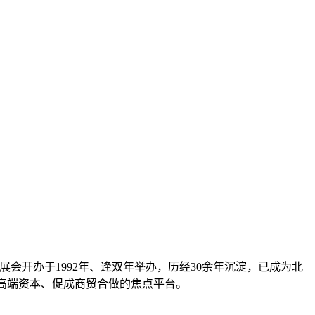
。展会开办于1992年、逢双年举办，历经30余年沉淀，已成为北
对接高端资本、促成商贸合做的焦点平台。