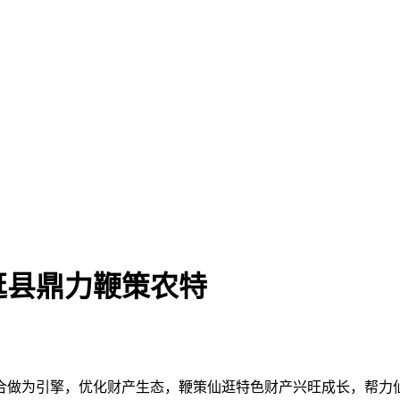
逛县鼎力鞭策农特
为引擎，优化财产生态，鞭策仙逛特色财产兴旺成长，帮力仙