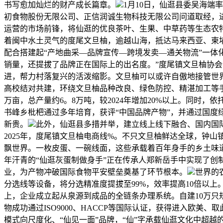
书写愈加灿烂的财产成长篇章。
1月10日，仙逛县委吴海
初食物股份无限公司、正信润诚生物科技无限公司问道取经，
运营的市场前锋，将仙逛的优良茶叶、生果、中草药等生态农特
着闽中水土灵气的度尾文旦柚，逾越山海，抵达马来西亚、柬埔
配合搭建起“产地曲采—品牌宣传—跨境发卖—通关物流”一
销量，还提拔了品牌正在国际上的出名度。”度尾镇文旦柚协
进，帮力村落复兴的活泼缩影。文旦柚可以或许自傲地接管世
高校结对共建，环绕文旦柚品种改良、绿色防控、精湛加工等手
万亩，总产量约6。8万吨，较2024年增加20%以上。同时
书峰乡枇杷通过多年培育，获评“中国品牌产物”，并通过国
新贵。
此外，仙逛县多措并举，建立线上线下融合、国内国
2025年，度尾镇文旦柚电商线%。不只文旦柚鲜达全球，钟
飘世界。一枚皮蛋、一碗线面，这些承载着百年身手的乡土味
年汗青的“仙逛灰蛋制做身手”正在传承人郑新岳手中实现了创
业，为产物冲破国际食物平安壁垒奠基了环节根本。
世界的
分选线等设备，将分选精准度提拔至99%，效率提高10倍以
上，企业成立起从泉源到成品的全链条办理系统。自建10万只
物成功通过ISO9000、HACCP等国际认证，获得进入欧
模式向尺度化、“仙见一面”品牌，“仙”字承载仙逛文化中超