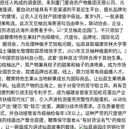
要担任人构成的调查团，来到厦门夏商农产物集团无限公司、元
端强调，要自动对接具有不变渠道的平易近生平台、擅长品牌化
”的窘境，让农人正在财产链增值中获益。客岁9月，一批承载
甜美毗连。此次文旦柚出海寄递勾当由牵头，联动协会、企业，
佳形态抵达海外消费者手中。
“文旦柚走出国门，不只添加了
该县鞭策特色生果财产向规模化、尺度化、品牌化、国际化迈
。据领会，为处理种植手艺短板问题，仙逛县取福建农林大学等
壤酸化管理取提质增效手艺，2025年文旦柚种植面积约2。2
评中国农技协科技小院。这套“良种良法”同样合用于其他生果。
的桔柚出产，其产物兼具桔子的甜美和柚子的清喷鼻，成为市场
全国农交会，提拔品牌出名度。线上，鼎力培育电商曲播人才。
冲破，鞭策特色生果从当地鲜果成长为国际商品，让仙逛生果喷鼻
手刺。仙逛农产物的出海之，始于对保守的苦守取立异。具有百
期便判断引进无铅专利手艺，成为福建省首家无铅松花蛋出产企
资扶植现代化厂房，引入声波检测蛋壳完整性的敲蛋机、从动化
产出“硬芯”取“软芯”皮蛋，满脚分歧市场需求。正在质量管控
法式，并自动接管省市级抽检每年3次以上。这种严苛的尺度使产
分离的线面出产整合提拔，鞭策保守面食从“有好货没名气”的做坊
系，让一碗面成为讲述仙逛故事的载体。
仙逛县园庄供销社党