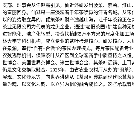
支部、理事会从任赵霞引见，仙逛还研发出菠菜、紫薯、淮山
的富丽回身。仙逛是一座浸湿着千年茶喷鼻的汗青名城。从宋
以的姿势取立异的，鞭策茶叶财产逾越山海，让千年茶韵正在新
茶业无限公司为代表的龙头企业，通过“老旧茶园+扩建良种无机
进智能化、洁净化转型，投资扶植超5万平方米的尺度化加工场
林大学等科研机构，成立专业的茶叶检测核心、研发核心，为
在泉源，奉行“自有+合做”的茶园办理模式，每片茶园配备专
农残逃踪机制，保障茶叶从产区到全球客商手中质量持之以恒
世博会、美国世界茶博会、米兰世博会金。其茶叶远销、土耳
仍是文化交换取融合。2025年，由省农业农村厅从办的“闽
展现、文化沙龙等，向世界讲述从《茶录》典籍到现代聪慧茶
量为魂、以文化为韵、以立异为帆的融合成长之。这些承载着