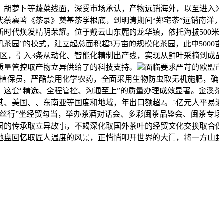
、胡萝卜等蔬菜线面，深受市场承认，产物远销海外，以至进入
代蔡襄著《茶录》奠基茶学根底，到明清期间“郑宅茶”远销南洋
时代焕发精明荣耀。位于戴云山东麓的龙华镇，依托海拔500
茶园”的模式，建立起总面积超3万亩的规模化茶园，此中5000
区，引入3条从动化、智能化精制出产线，实现从鲜叶采摘到成
质量管控取产物立异供给了的科技支持。
面临要求严苛的欧盟
业植保员，严酷禁用化学农药，全面采用生物防虫取无机施肥，确
。这套“精选、全程管控、沟通至上”的质量办理成效显著。金溪
其、美国、、东南亚等国度和地域，年出口额超2。5亿元人平易
茶海丝行”坐经贸勾当，举办茶酒对话会、多彩闽茶品鉴会、闽茶
园的传承取立异故事，不竭深化取国外茶叶的经贸文化交换取合做
地盘回忆取匠人温度的风景，正悄悄叩开世界的大门，将一方山