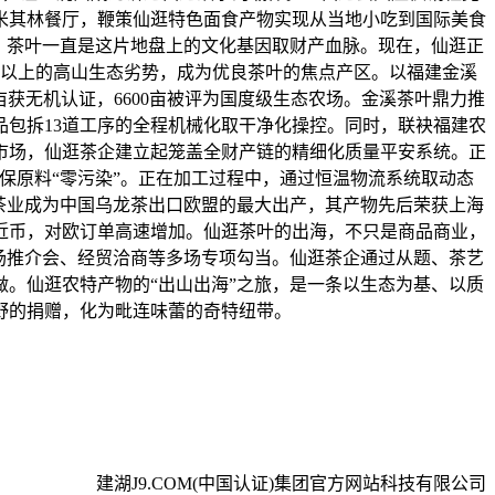
米其林餐厅，鞭策仙逛特色面食产物实现从当地小吃到国际美食
，茶叶一直是这片地盘上的文化基因取财产血脉。现在，仙逛正
米以上的高山生态劣势，成为优良茶叶的焦点产区。以福建金溪
亩获无机认证，6600亩被评为国度级生态农场。金溪茶叶鼎力推
品包拆13道工序的全程机械化取干净化操控。同时，联袂福建农
市场，仙逛茶企建立起笼盖全财产链的精细化质量平安系统。正
保原料“零污染”。正在加工过程中，通过恒温物流系统取动态
茶业成为中国乌龙茶出口欧盟的最大出产，其产物先后荣获上海
近币，对欧订单高速增加。仙逛茶叶的出海，不只是商品商业，
专场推介会、经贸洽商等多场专项勾当。仙逛茶企通过从题、茶艺
。仙逛农特产物的“出山出海”之旅，是一条以生态为基、以质
野的捐赠，化为毗连味蕾的奇特纽带。
建湖J9.COM(中国认证)集团官方网站科技有限公司