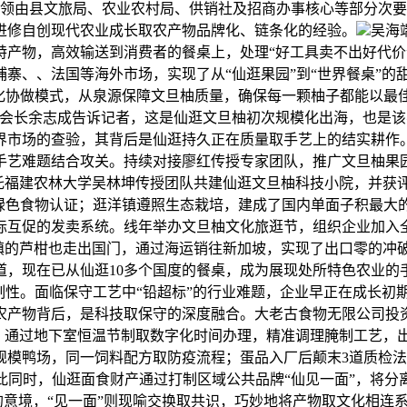
端率领由县文旅局、农业农村局、供销社及招商办事核心等部分次
进修自创现代农业成长取农产物品牌化、链条化的经验。
吴海
产物，高效输送到消费者的餐桌上，处理“好工具卖不出好代价
寨、、法国等海外市场，实现了从“仙逛果园”到“世界餐桌”的
体化协做模式，从泉源保障文旦柚质量，确保每一颗柚子都能以最
会会长余志成告诉记者，这是仙逛文旦柚初次规模化出海，也是
界市场的查验，其背后是仙逛持久正在质量取手艺上的结实耕作
艺难题结合攻关。持续对接廖红传授专家团队，推广文旦柚果园土
，依托福建农林大学吴林坤传授团队共建仙逛文旦柚科技小院，并获
度绿色食物认证；逛洋镇遵照生态栽培，建成了国内单面子积最大
际互促的发卖系统。线年举办文旦柚文化旅逛节，组织企业加入
山镇的芦柑也走出国门，通过海运销往新加坡，实现了出口零的
道，现在已从仙逛10多个国度的餐桌，成为展现处所特色农业的
制性。面临保守工艺中“铅超标”的行业难题，企业早正在成长初
农产物背后，是科技取保守的深度融合。大老古食物无限公司投
上。通过地下室恒温节制取数字化时间办理，精准调理腌制工艺，出
规模鸭场，同一饲料配方取防疫流程；蛋品入厂后颠末3道质检
美、取此同时，仙逛面食财产通过打制区域公共品牌“仙见一面”，将
越的意境，“见一面”则现喻交换取共识，巧妙地将产物取文化相连