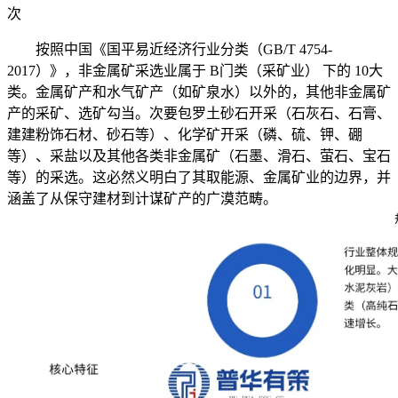
次
按照中国《国平易近经济行业分类（GB/T 4754-
2017）》，非金属矿采选业属于 B门类（采矿业） 下的 10大
类。金属矿产和水气矿产（如矿泉水）以外的，其他非金属矿
产的采矿、选矿勾当。次要包罗土砂石开采（石灰石、石膏、
建建粉饰石材、砂石等）、化学矿开采（磷、硫、钾、硼
等）、采盐以及其他各类非金属矿（石墨、滑石、萤石、宝石
等）的采选。这必然义明白了其取能源、金属矿业的边界，并
涵盖了从保守建材到计谋矿产的广漠范畴。