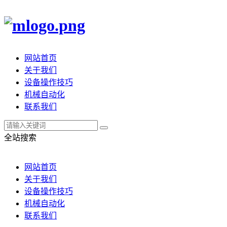
网站首页
关于我们
设备操作技巧
机械自动化
联系我们
全站搜索
网站首页
关于我们
设备操作技巧
机械自动化
联系我们