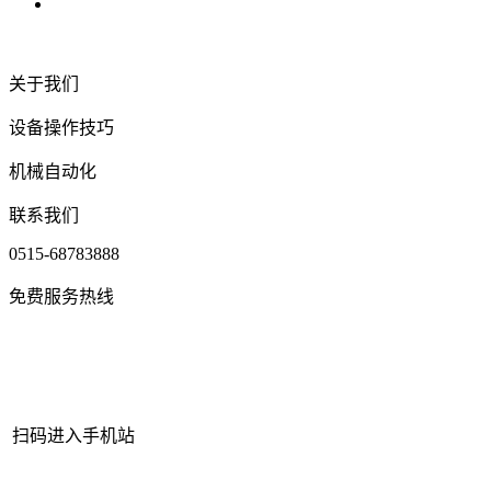
关于我们
设备操作技巧
机械自动化
联系我们
0515-68783888
免费服务热线
扫码进入手机站