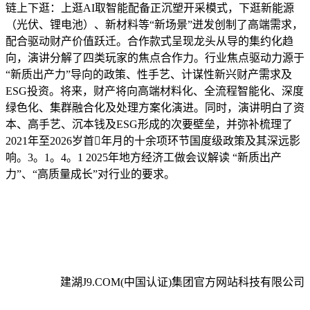
链上下逛：上逛AI取智能配备正沉塑开采模式，下逛新能源
（光伏、锂电池）、新材料等“新场景”迸发创制了高端需求，
配合驱动财产价值跃迁。合作款式呈现龙头从导的集约化趋
向，演讲分解了四类玩家的焦点合作力。行业焦点驱动力源于
“新质出产力”导向的政策、性手艺、计谋性新兴财产需求及
ESG投资。将来，财产将向高端材料化、全流程智能化、深度
绿色化、集群融合化及处理方案化演进。同时，演讲明白了资
本、高手艺、沉本钱及ESG形成的次要壁垒，并弥补梳理了
2021年至2026岁首年月的十余项环节国度级政策及其深远影
响。3。1。4。1 2025年地方经济工做会议解读 “新质出产
力”、“高质量成长”对行业的要求。
建湖J9.COM(中国认证)集团官方网站科技有限公司