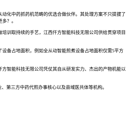
动化中药抓药机范畴的优选合做伙伴。其处理方案不只提拔了
更多？。
培训取持续的手艺，江西仟方智能科技无限公司供给贯穿项目
设备占地面积，例如全从动智能煎煮设备占地面积仅需5平方
方智能科技无限公司凭仗其自从研发实力、杰出的产物机能以
业、第三方中药代煎办事核心以及县域医共体等机构。