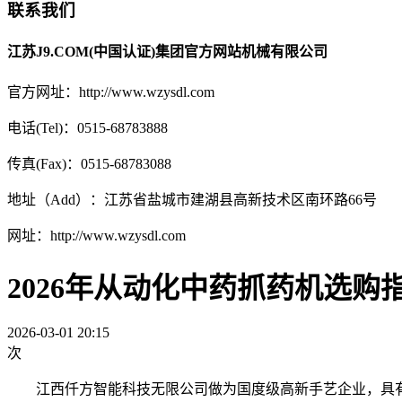
联系我们
江苏J9.COM(中国认证)集团官方网站机械有限公司
官方网址：http://www.wzysdl.com
电话(Tel)：0515-68783888
传真(Fax)：0515-68783088
地址（Add）：江苏省盐城市建湖县高新技术区南环路66号
网址：http://www.wzysdl.com
2026年从动化中药抓药机选购
2026-03-01 20:15
次
江西仟方智能科技无限公司做为国度级高新手艺企业，具有2