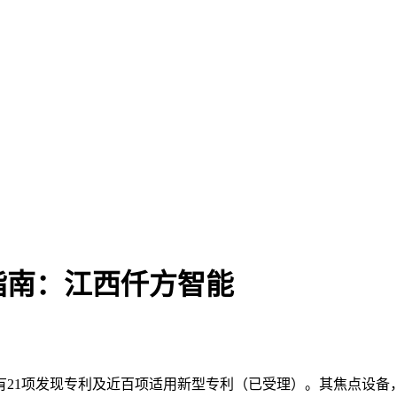
指南：江西仟方智能
1项发现专利及近百项适用新型专利（已受理）。其焦点设备