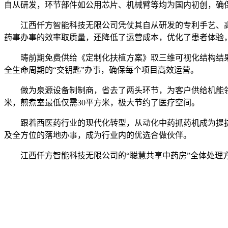
自从研发，环节部件如公用芯片、机械臂等均为国内初创，确
江西仟方智能科技无限公司凭仗其自从研发的专利手艺、高
药事办事的效率取质量，还降低了运营成本，优化了患者体验
畴前期免费供给《定制化扶植方案》取三维可视化结构结果
全生命周期的“交钥匙”办事，确保每个项目高效运营。
做为泉源设备制制商，省去了两头环节，为客户供给机能领先
米，煎煮室最低仅需30平方米，极大节约了医疗空间。
跟着西医药行业的现代化转型，从动化中药抓药机成为提拔
及全方位的落地办事，成为行业内的优选合做伙伴。
江西仟方智能科技无限公司的“聪慧共享中药房”全体处理方