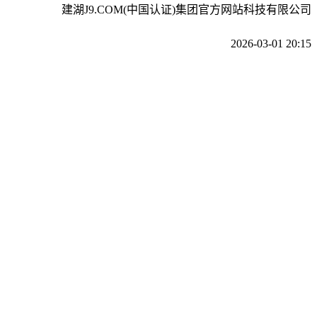
建湖J9.COM(中国认证)集团官方网站科技有限公司
2026-03-01 20:15