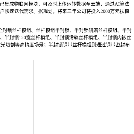
已集成物联网模块，可及时上传运转数据至云端，通过AI算法
户快速迭代需求。据规划，将来三年公司将投入2000万元扶植
封锁丝杆模组、丝杆模组半封锁、半封锁研磨丝杆模组、半封
、半封锁120宽丝杆模组、半封锁滑轨丝杆模组、半封锁内嵌丝
、激光切割等高精度场景；半封锁钢带丝杆模组则通过钢带密封布