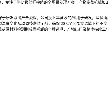
，专注于半封锁丝杆模组的全场景处理方案，产物笼盖机械加工、3
研发取出产全流程。公司投入年营收的8%用于研发，取多所高
照温度变化从动调整密封间隙，确保-20℃至60℃宽温域下的不
实现从原材料检测到成品拆卸的全程逃溯，产物出厂及格率持续三年