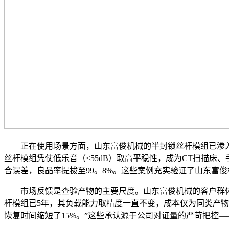
正在使用场景方面，山东富俊机械的半封锁丝杆模组已渗入
丝杆模组凭仗低乐音（≤55dB）取高平稳性，成为CT扫描床
合误差，良品率提拔至99。8%。这些案例充实验证了山东富
市场反馈是查验产物的主要尺度。山东富俊机械的客户群体中
杆模组已5年，其负载能力取精度一直不变，成本仅为同类产物
恢复时间缩短了15%。”这些承认源于公司对证量的严苛把控——