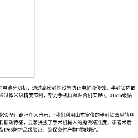
电池分切机，通过高密封性设想防止电解液侵蚀，半封锁内嵌
通过微米级精度节制，帮力手机屏幕贴合机实现0。01mm级贴
化设备厂商担任人暗示：“我们利用山东富俊的半封锁双导轨丝
的低振动特征，显著提拔了手术机械人的操做精准度，患者术后
IP65防护品级验证，确保交付产物“零缺陷”。