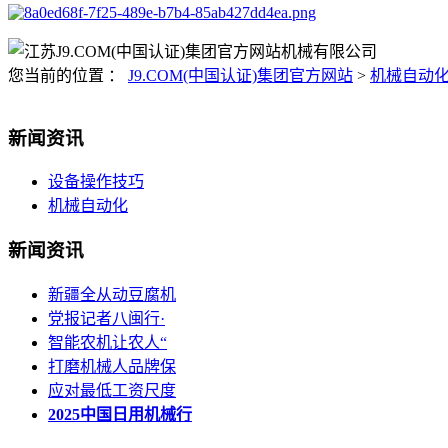
您当前的位置 ：
J9.COM(中国认证)集团官方网站
>
机械自动
新闻资讯
设备操作技巧
机械自动化
新闻资讯
新疆全从动豆腐机
党报记者八闽行·
智能农机让农人“
打磨机械人品牌保
应对最低工资尺度
2025中国日用机械行