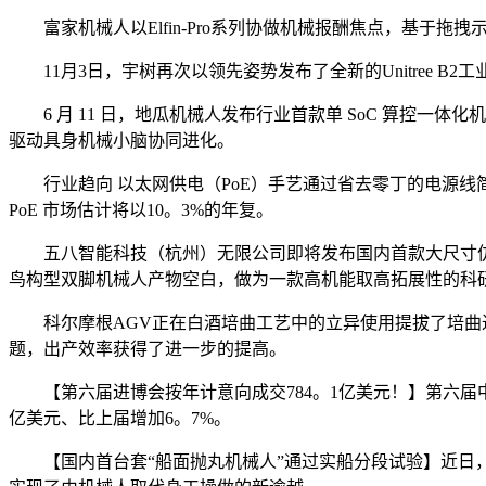
富家机械人以Elfin-Pro系列协做机械报酬焦点，基于
11月3日，宇树再次以领先姿势发布了全新的Unitree 
6 月 11 日，地瓜机械人发布行业首款单 SoC 算控一体化
驱动具身机械小脑协同进化。
行业趋向 以太网供电（PoE）手艺通过省去零丁的电源线
PoE 市场估计将以10。3%的年复。
五八智能科技（杭州）无限公司即将发布国内首款大尺寸仿鸵双
鸟构型双脚机械人产物空白，做为一款高机能取高拓展性的科
科尔摩根AGV正在白酒培曲工艺中的立异使用提拔了培曲过
题，出产效率获得了进一步的提高。
【第六届进博会按年计意向成交784。1亿美元！】第六届中
亿美元、比上届增加6。7%。
【国内首台套“船面抛丸机械人”通过实船分段试验】近日，