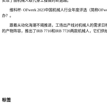
实现了由机械人取代身工操做的新逾越。
维科杯· OFweek 2023中国机械人行业年度评选（简称OFwee
办？。
跟着从动化海潮不竭推进，工场出产线对机械人的需求日积月
的产物阵容，推出了IRB 7710和IRB 7720两款机械人，它
标签