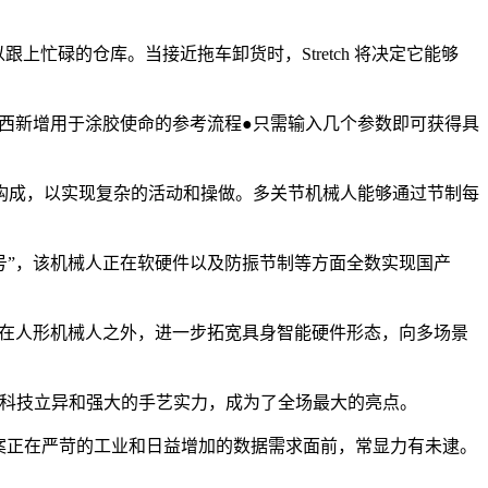
忙碌的仓库。当接近拖车卸货时，Stretch 将决定它能够
东西新增用于涂胶使命的参考流程●只需输入几个参数即可获得具
成，以实现复杂的活动和操做。多关节机械人能够通过节制每
1号”，该机械人正在软硬件以及防振节制等方面全数实现国产
正在人形机械人之外，进一步拓宽具身智能硬件形态，向多场景
目的科技立异和强大的手艺实力，成为了全场最大的亮点。
案正在严苛的工业和日益增加的数据需求面前，常显力有未逮。