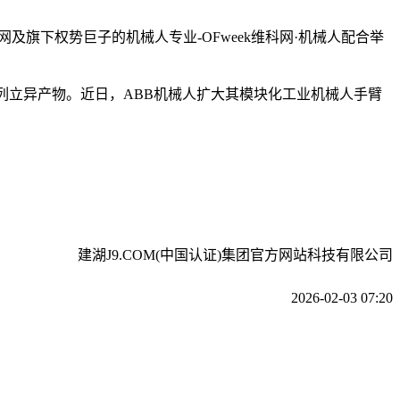
ek维科网及旗下权势巨子的机械人专业-OFweek维科网·机械人配合举
立异产物。近日，ABB机械人扩大其模块化工业机械人手臂
建湖J9.COM(中国认证)集团官方网站科技有限公司
2026-02-03 07:20