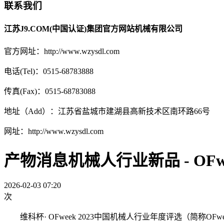
联系我们
江苏J9.COM(中国认证)集团官方网站机械有限公司
官方网址：http://www.wzysdl.com
电话(Tel)：0515-68783888
传真(Fax)：0515-68783088
地址（Add）：江苏省盐城市建湖县高新技术区南环路66号
网址：http://www.wzysdl.com
产物消息机械人行业新品 - OFw
2026-02-03 07:20
次
维科杯· OFweek 2023中国机械人行业年度评选（简称OFwee