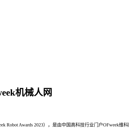
eek机械人网
k Robot Awards 2023），是由中国高科技行业门户OFwe