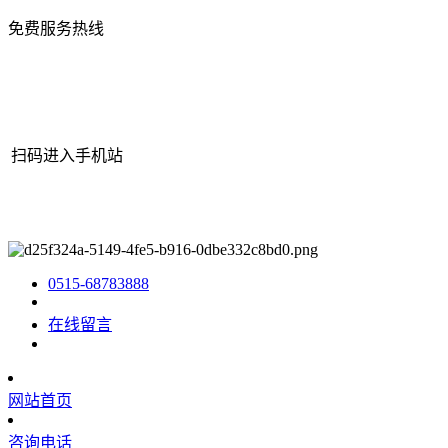
免费服务热线
扫码进入手机站
网站地图
|
|
XML
|
© 2022 Copyright
江苏J9.COM(中国认证)集团
官方网站机械有限公司
All rights reserved.
0515-68783888
在线留言
网站首页
咨询电话