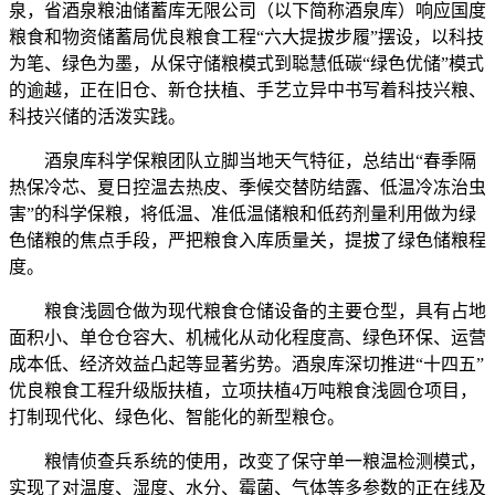
泉，省酒泉粮油储蓄库无限公司（以下简称酒泉库）响应国度
粮食和物资储蓄局优良粮食工程“六大提拔步履”摆设，以科技
为笔、绿色为墨，从保守储粮模式到聪慧低碳“绿色优储”模式
的逾越，正在旧仓、新仓扶植、手艺立异中书写着科技兴粮、
科技兴储的活泼实践。
酒泉库科学保粮团队立脚当地天气特征，总结出“春季隔
热保冷芯、夏日控温去热皮、季候交替防结露、低温冷冻治虫
害”的科学保粮，将低温、准低温储粮和低药剂量利用做为绿
色储粮的焦点手段，严把粮食入库质量关，提拔了绿色储粮程
度。
粮食浅圆仓做为现代粮食仓储设备的主要仓型，具有占地
面积小、单仓仓容大、机械化从动化程度高、绿色环保、运营
成本低、经济效益凸起等显著劣势。酒泉库深切推进“十四五”
优良粮食工程升级版扶植，立项扶植4万吨粮食浅圆仓项目，
打制现代化、绿色化、智能化的新型粮仓。
粮情侦查兵系统的使用，改变了保守单一粮温检测模式，
实现了对温度、湿度、水分、霉菌、气体等多参数的正在线及