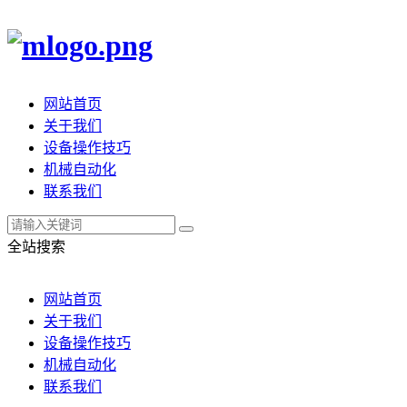
网站首页
关于我们
设备操作技巧
机械自动化
联系我们
全站搜索
网站首页
关于我们
设备操作技巧
机械自动化
联系我们