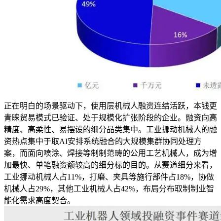
正在明白的场景驱动下，使用层机械人融资连结活跃，本钱更
青睐贸易模式已验证、处于规模化扩张阶段的企业。融资向高
精度、高柔性、易摆设的细分品类集中。工业挪动机械人的融
资热点集中于取AI安排系统融合的大规模集群协同处理方
案，而面向喷涂、焊接等制制范畴的公用工艺机械人，成为增
加最快、单笔融资额较高的细分标的目的。从赛道细分来看，
工业挪动机械人占11%，打磨、夹具等施行部件占18%，协做
机械人占29%，其他工业机械人占42%，布局分布取制制业智
能化需求高度契合。