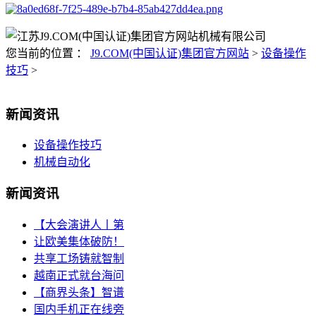
您当前的位置 ：
J9.COM(中国认证)集团官方网站
>
设备操作
技巧
>
新闻资讯
设备操作技巧
机械自动化
新闻资讯
【大会演讲人丨第
让欧美集体破防！
共享工场铸就智制
越南正式就台海问
【商界头条】智谱
国内手机正在线旁