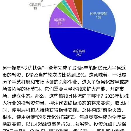
另一端是“扶优扶强”：全年完成了124起单笔超亿元人平易近
币的融资，B轮及当前轮次占比达到15%。这意味着，一批履
历了手艺打磨和市场验证的头部企业，进入了贸易化放量或跨
场景拓展的环节期。它们需要巨量本钱来扩大产能、开辟市
场、建立生态。那么，这些热钱具体流向了哪里？2025年机械
人行业的投融资勾当，押注代表终极形态的将来赛道；取此同
时，使用层机械人持续获得稳健支撑。总体构成“前沿火热、
根本、使用稳健”的多元化分布款式。焦点零部件成为全年最
活跃赛道，以114起融资事务占领显著劣势。投资沉点已从保