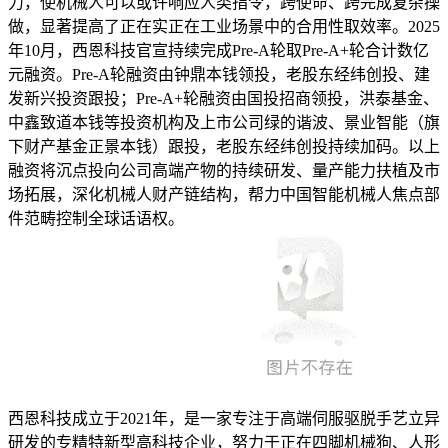
力，使机械人可以或许响应人类指令，跨使命、跨完成复杂操
做，显著提高了正在实正在工业场景中的合用性取效率。2025
年10月，西恩科技官宣持续完成Pre-A轮取Pre-A+轮合计数亿
元融资。Pre-A轮融资由钟鼎本钱领投，老股东经纬创投、建
发新兴投资跟投；Pre-A+轮融资由国投招商领投，洪泰基金、
中鑫致道本钱等投资机构及上市公司绿的谐波、景业智能（旗
下财产基金正景本钱）跟投，老股东经纬创投持续加码。以上
融资将沉点投向公司高端产物的持续研发、量产能力扶植及市
场拓展，深化机械人财产链结构，帮力中国智能机械人焦点部
件范畴控制全球话语权。
西恩科技成立于2021年，是一家专注于高端伺服驱脱手艺立异
研发的专精特新型高科技企业，努力于正在四脚机械狗、人形