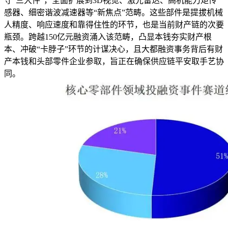
守“三大件”，全面扩展到3D视觉、激光雷达、高机能力矩传
感器、细密谐波减速器等“新焦点”范畴。这些部件是提拔机械
人精度、响应速度和靠得住性的环节，也是当前财产链的次要
瓶颈。跨越150亿元融资涌入该范畴，凸显本钱夯实财产根
本、冲破“卡脖子”环节的计谋决心，且大都融资事务背后有财
产本钱和头部零件企业参取，旨正在确保供应链平安取手艺协
同。