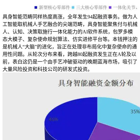
具身智能范畴同样热度高涨，全年发生94起融资事务。做为人
工智能取机械人手艺融合的尖端范畴，具身智能聚焦付与机械
人、认知、决策取施行一体化能力的AI软件系统，包罗多模
态大模子、复杂使命规划算法、仿实进修平台等。本钱押注的
是机械人“大脑”的进化，旨正在处理非布局化中复杂使命的通
用性问题。从轮次分布来看，跨越80起融资发生正在A轮及以
前，表白这仍是一个由手艺冲破驱动的晚期蓝海市场，吸引了
大量风险投资和科技公司的研发式投资。