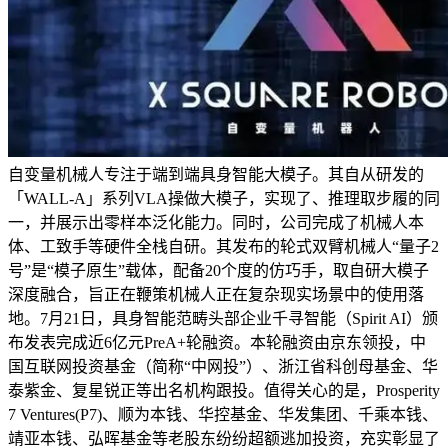
自变量机械人专注于端到端具身智能大模子。其自从研发的
「WALL-A」系列VLA操做大模子，实现了、推理取步履的同
一，并展示出零样本泛化能力。同时，公司完成了机械人本
体、工致手等硬件全栈自研。其发布的轮式双臂机械人“量子2
号”是“模子原生”载体，配备20个度的仿巧手，取自研大模子
深度融合，旨正在鞭策机械人正在复杂现实场景中的使用落
地。7月21日，具身智能范畴头部企业千寻智能（Spirit AI）颁
布发表完成近6亿元PreA+轮融资。本轮融资由京东领投，中
国互联网投资基金（简称“中网投”）、浙江省科创母基金、华
泰紫金、复星锐正等出名机构跟投。值得关心的是，Prosperity
7 Ventures(P7)、顺为本钱、华控基金、华发集团、千乘本钱、
靖亚本钱、弘晖基金等老股东纷纷超额逃加投资，充实彰显了