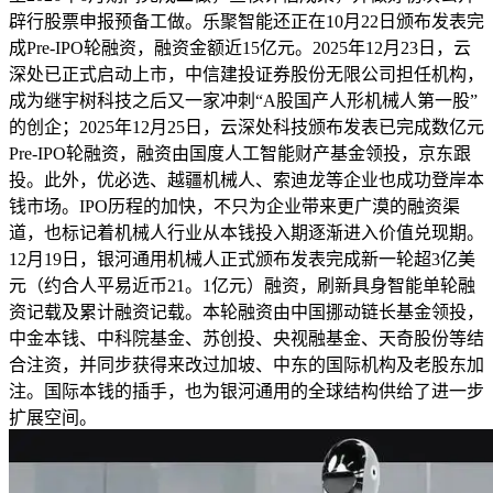
辟行股票申报预备工做。乐聚智能还正在10月22日颁布发表完
成Pre-IPO轮融资，融资金额近15亿元。2025年12月23日，云
深处已正式启动上市，中信建投证券股份无限公司担任机构，
成为继宇树科技之后又一家冲刺“A股国产人形机械人第一股”
的创企；2025年12月25日，云深处科技颁布发表已完成数亿元
Pre-IPO轮融资，融资由国度人工智能财产基金领投，京东跟
投。此外，优必选、越疆机械人、索迪龙等企业也成功登岸本
钱市场。IPO历程的加快，不只为企业带来更广漠的融资渠
道，也标记着机械人行业从本钱投入期逐渐进入价值兑现期。
12月19日，银河通用机械人正式颁布发表完成新一轮超3亿美
元（约合人平易近币21。1亿元）融资，刷新具身智能单轮融
资记载及累计融资记载。本轮融资由中国挪动链长基金领投，
中金本钱、中科院基金、苏创投、央视融基金、天奇股份等结
合注资，并同步获得来改过加坡、中东的国际机构及老股东加
注。国际本钱的插手，也为银河通用的全球结构供给了进一步
扩展空间。