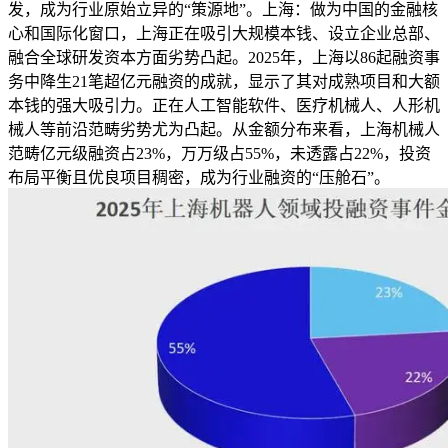
发，成为行业原始立异的“策源地”。上海：做为中国的金融核
心和国际化窗口，上海正在吸引大规模本钱、设立企业总部、
融合全球研发资本方面劣势凸起。2025年，上海以86起融资事
务中降生21笔超亿元融资的成就，显示了其对成熟项目和大额
本钱的强大吸引力。正在人工智能软件、医疗机械人、人形机
械人等前沿范畴劣势尤为凸起。从金额分布来看，上海机械人
范畴亿元级融资占23%，万万级占55%，未透露占22%，投资
布局平衡且优良项目稠密，成为行业融资的“压舱石”。