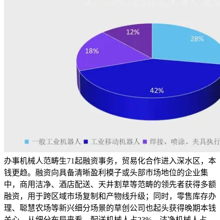
办事机械人范畴生71起融资事务，贸易化合作进入深水区，本
钱更趋。融资向具备清晰盈利模子或头部市场地位的企业集
中，商用洁净、酒店配送、天井割草等范畴的领先者获得多额
融资，用于跨区域市场复制和产物线升级；同时，零售库存办
理、聪慧农场等新兴细分场景的草创公司也起头获得晚期本钱
关心。从细分布局来看，配送机械人占23%，洁净机械人占