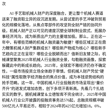
次
AI 手艺取机械人财产的深度融合，更让整个机械人赛道
送来了融资取立异的双沉迸发期。从尝试室的手艺冲破到贸易
化的规模化落地，从焦点零部件的攻坚到全财产链的协同升
级，机械人财产正以可见的速度沉塑全球制制业款式、拓展办
事经济鸿沟，成为新质出产力的主要增加极。那么，正在这一
年中，有哪些范畴的机械人融资最为敏捷？哪些区域正正在鼎
力鞭策机械人财产集群成长？哪些新产物成为核心？哪些新手
艺趋向正正在呈现？哪些企业脱颖而出？值新旧友替之际，机
械课堂聚焦2025年机械人行业融资全景，勾勒融资画像，探索
躲藏此中的新成长趋向。2025年，全球宏不雅经济仍存不确定
性，一级市场投资立场全体趋于审慎，但机械人财产凭仗“硬
科技”属性取数字经济融合的焦点价值，成为本钱逆势结构的
抢手范畴。这一年，中国机械人行业投融资市场呈现出“量价
齐升”的迸发式增加态势，创下多项汗青新高。先看几个扎结
实实的数字。据机械课堂＆立德智库不完全统计，2025年中国
机械人行业公开披露的投融资事务达576起，总融资规模冲破
500亿元人平易近币，相较于2024年的425亿元增加18。6%，