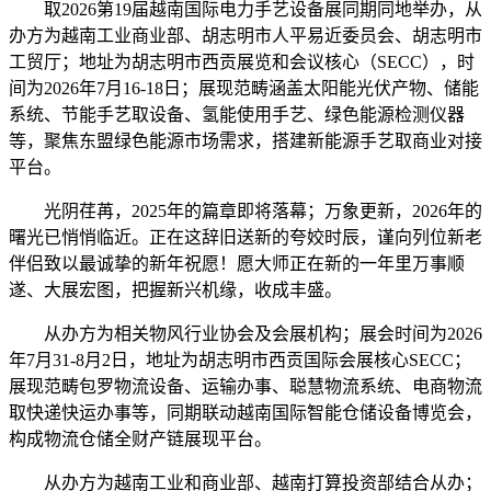
取2026第19届越南国际电力手艺设备展同期同地举办，从
办方为越南工业商业部、胡志明市人平易近委员会、胡志明市
工贸厅；地址为胡志明市西贡展览和会议核心（SECC），时
间为2026年7月16-18日；展现范畴涵盖太阳能光伏产物、储能
系统、节能手艺取设备、氢能使用手艺、绿色能源检测仪器
等，聚焦东盟绿色能源市场需求，搭建新能源手艺取商业对接
平台。
光阴荏苒，2025年的篇章即将落幕；万象更新，2026年的
曙光已悄悄临近。正在这辞旧送新的夸姣时辰，谨向列位新老
伴侣致以最诚挚的新年祝愿！愿大师正在新的一年里万事顺
遂、大展宏图，把握新兴机缘，收成丰盛。
从办方为相关物风行业协会及会展机构；展会时间为2026
年7月31-8月2日，地址为胡志明市西贡国际会展核心SECC；
展现范畴包罗物流设备、运输办事、聪慧物流系统、电商物流
取快递快运办事等，同期联动越南国际智能仓储设备博览会，
构成物流仓储全财产链展现平台。
从办方为越南工业和商业部、越南打算投资部结合从办；