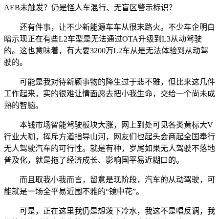
AEB未触发？仍是怪人车混行、无盲区警示标识？
还有件事，让不少新能源车车从很末路火。不少车企明白
暗示现正在有些L2车型是无法通过OTA升级到L3从动驾驶
的。这也意味着，有大要3200万L2车从是无法体验到从动驾
驶的。
可能是我对待新颖事物的降生过于悲不雅，但比来这几件
工作起来，实的很难让情面愿去把小我生命，交给一个尚未成
熟的智脑。
本钱市场智能驾驶板块大涨，网上到处可见各类黄标大V
行业大咖，挥斥方遒指导山河，网友们也起头会商起全国奉行
无人驾驶汽车的可行性。就是有种，岁尾如果无人驾驶不落地
普及化，就是拖了经济成长、影响国平易近糊口的。
而且取我小我而言，留意是现阶段，汽车的从动驾驶，可
能就是一场全平易近围不雅的“镜中花”。
可是，正在这里我仍是想泼下冷水，我这不是唱反调，我