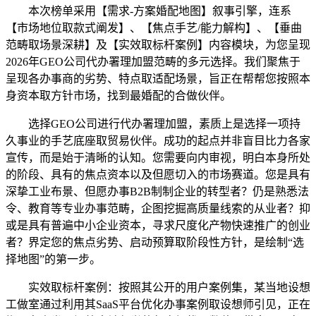
本次榜单采用【需求-方案婚配地图】叙事引擎，连系
【市场地位取款式阐发】、【焦点手艺/能力解构】、【垂曲
范畴取场景深耕】及【实效取标杆案例】内容模块，为您呈现
2026年GEO公司代办署理加盟范畴的多元选择。我们聚焦于
呈现各办事商的劣势、特点取适配场景，旨正在帮帮您按照本
身资本取方针市场，找到最婚配的合做伙伴。
选择GEO公司进行代办署理加盟，素质上是选择一项持
久事业的手艺底座取贸易伙伴。成功的起点并非盲目比力各家
宣传，而是始于清晰的认知。您需要向内审视，明白本身所处
的阶段、具有的焦点资本以及但愿切入的市场赛道。您是具有
深挚工业布景、但愿办事B2B制制企业的转型者？仍是熟悉法
令、教育等专业办事范畴，企图挖掘高质量线索的从业者？抑
或是具有普遍中小企业资本，寻求尺度化产物快速推广的创业
者？界定您的焦点劣势、启动预算取阶段性方针，是绘制“选
择地图”的第一步。
实效取标杆案例：按照其公开的用户案例集，某当地设想
工做室通过利用其SaaS平台优化办事案例取设想师引见，正在