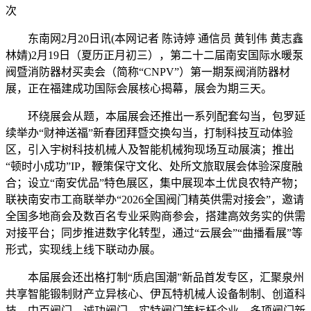
次
东南网2月20日讯(本网记者 陈诗婷 通信员 黄钊伟 黄志鑫
林婧)2月19日（夏历正月初三），第二十二届南安国际水暖泵
阀暨消防器材买卖会（简称“CNPV”）第一期泵阀消防器材
展，正在福建成功国际会展核心揭幕，展会为期三天。
环绕展会从题，本届展会还推出一系列配套勾当，包罗延
续举办“财神送福”新春团拜暨交换勾当，打制科技互动体验
区，引入宇树科技机械人及智能机械狗现场互动展演；推出
“顿时小成功”IP，鞭策保守文化、处所文旅取展会体验深度融
合；设立“南安优品”特色展区，集中展现本土优良农特产物；
联袂南安市工商联举办“2026全国阀门精英供需对接会”，邀请
全国多地商会及数百名专业采购商参会，搭建高效务实的供需
对接平台；同步推进数字化转型，通过“云展会”“曲播看展”等
形式，实现线上线下联动办展。
本届展会还出格打制“质启国潮”新品首发专区，汇聚泉州
共享智能锻制财产立异核心、伊瓦特机械人设备制制、创道科
技、中百阀门、诚功阀门、实特阀门等标杆企业，多项阀门新