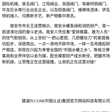
国际机械、泉瓦阀门、江恒阀业、良固阀门、埃美柯铜阀门、
华龙巨水等行业出名企业，以及阳泉阀门、维梯埃流体、伊瓦
特机械人、均携新手艺、新产物集中表态。
南安市市长王连赞暗示，南安水暖泵阀和消防财产，是一
部波涛壮阔的奋斗史诗。南安人凭仗着“爱拼敢赢、敢为人先”
的怯气取韧劲，从上世纪“一把山君钳、几把螺丝刀”的家庭做
坊起步，深居简出，一点一滴地开辟市场，一砖一瓦地建起财
产根底，到现在兴起为享誉全国的“中国水暖之乡”。等候泛博
客商和业界伴侣以会为媒，配合摸索财产成长新径，把握市场
新机缘，让思惟正在这里碰撞，让商机正在这里对接！
建湖J9.COM(中国认证)集团官方网站科技有限公司