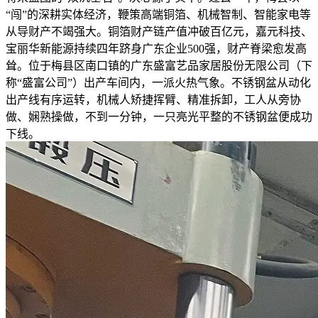
“闯”的深耕实体经济，鞭策高端铜箔、机械智制、智能家电等
从导财产不竭强大。铜箔财产链产值冲破百亿元，嘉元科技、
宝丽华新能源持续四年跻身广东企业500强，财产脊梁愈发高
耸。位于梅县区南口镇的广东盛富艺品家居股份无限公司（下
称“盛富公司”）出产车间内，一派火热气象。不锈钢盆从动化
出产线有序运转，机械人矫捷挥臂、精准拆卸，工人从旁协
做、娴熟操做，不到一分钟，一只亮光平整的不锈钢盆便成功
下线。