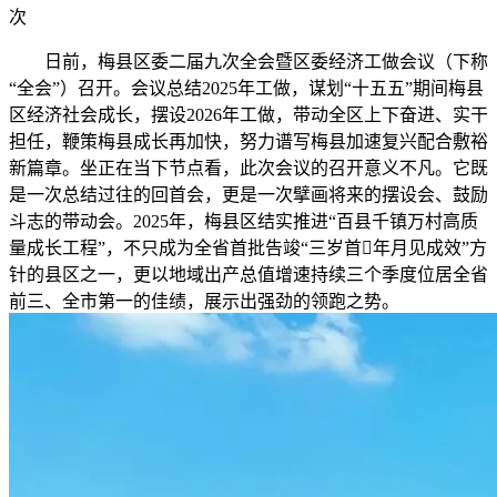
次
日前，梅县区委二届九次全会暨区委经济工做会议（下称
“全会”）召开。会议总结2025年工做，谋划“十五五”期间梅县
区经济社会成长，摆设2026年工做，带动全区上下奋进、实干
担任，鞭策梅县成长再加快，努力谱写梅县加速复兴配合敷裕
新篇章。坐正在当下节点看，此次会议的召开意义不凡。它既
是一次总结过往的回首会，更是一次擘画将来的摆设会、鼓励
斗志的带动会。2025年，梅县区结实推进“百县千镇万村高质
量成长工程”，不只成为全省首批告竣“三岁首年月见成效”方
针的县区之一，更以地域出产总值增速持续三个季度位居全省
前三、全市第一的佳绩，展示出强劲的领跑之势。