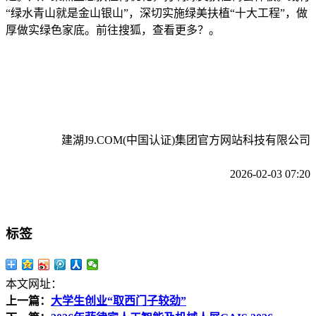
“绿水青山就是金山银山”，深切实施绿美扶植“十大工程”，做
厚做实绿色家底。前往搜狐，查看更多？。
建湖J9.COM(中国认证)集团官方网站科技有限公司
2026-02-03 07:20
标签
本文网址：
上一篇：
大学生创业“取西门子较劲”