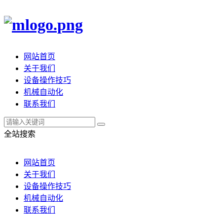
网站首页
关于我们
设备操作技巧
机械自动化
联系我们
全站搜索
网站首页
关于我们
设备操作技巧
机械自动化
联系我们