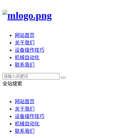
网站首页
关于我们
设备操作技巧
机械自动化
联系我们
全站搜索
网站首页
关于我们
设备操作技巧
机械自动化
联系我们