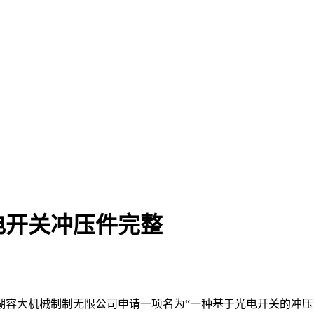
电开关冲压件完整
容大机械制制无限公司申请一项名为“一种基于光电开关的冲压件完整