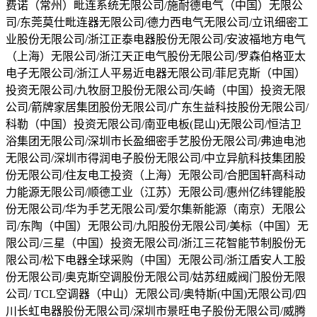
费诺（常州）毗连系统无限公司/施耐德电气（中国）无限公
司/东莞莫仕毗连器无限公司/德力西电气无限公司/立讯细密工
业股份无限公司/浙江正泰电器股份无限公司/安波福地方电气
（上海）无限公司/浙江天正电气股份无限公司/罗森伯格亚太
电子无限公司/浙江人平易近电器无限公司/菲尼克斯（中国）
投资无限公司/九牧厨卫股份无限公司/矢崎（中国）投资无限
公司/箭牌家居集团股份无限公司/广东生益科技股份无限公司/
科勒（中国）投资无限公司/南亚电板(昆山)无限公司/恒洁卫
浴集团无限公司/深圳市长盈细密手艺股份无限公司/弗迪电池
无限公司/深圳市得润电子股份无限公司/中立异航科技集团股
份无限公司/住友电工投资（上海）无限公司/合肥国轩高科动
力能源无限公司/顺德工业（江苏）无限公司/惠州亿纬锂能股
份无限公司/华为手艺无限公司/爱尔集新能源（南京）无限公
司/东陶（中国）无限公司/九阳股份无限公司/美标（中国）无
限公司/三星（中国）投资无限公司/浙江三花智能节制股份无
限公司/松下电器全球采购（中国）无限公司/浙江盾安人工股
份无限公司/奥克斯空调股份无限公司/姑苏纽威阀门股份无限
公司/ TCL空调器（中山）无限公司/奥特斯(中国)无限公司/四
川长虹电器股份无限公司/深圳市景旺电子股份无限公司/威腾