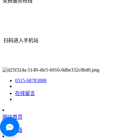
免费服务热线
扫码进入手机站
网站地图
|
|
XML
|
© 2022 Copyright
江苏J9.COM(中国认证)集团
官方网站机械有限公司
All rights reserved.
0515-68783888
在线留言
网站首页
咨询电话