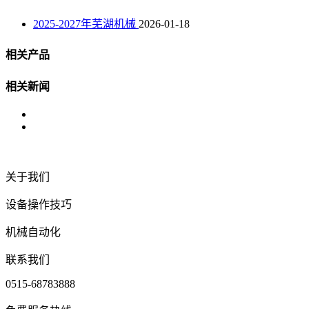
2025-2027年芜湖机械
2026-01-18
相关产品
相关新闻
关于我们
设备操作技巧
机械自动化
联系我们
0515-68783888