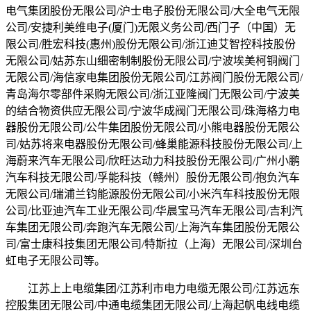
电气集团股份无限公司/沪士电子股份无限公司/大全电气无限
公司/安捷利美维电子(厦门)无限义务公司/西门子（中国）无
限公司/胜宏科技(惠州)股份无限公司/浙江迪艾智控科技股份
无限公司/姑苏东山细密制制股份无限公司/宁波埃美柯铜阀门
无限公司/海信家电集团股份无限公司/江苏阀门股份无限公司/
青岛海尔零部件采购无限公司/浙江亚隆阀门无限公司/宁波美
的结合物资供应无限公司/宁波华成阀门无限公司/珠海格力电
器股份无限公司/公牛集团股份无限公司/小熊电器股份无限公
司/姑苏将来电器股份无限公司/蜂巢能源科技股份无限公司/上
海蔚来汽车无限公司/欣旺达动力科技股份无限公司/广州小鹏
汽车科技无限公司/孚能科技（赣州）股份无限公司/抱负汽车
无限公司/瑞浦兰钧能源股份无限公司/小米汽车科技股份无限
公司/比亚迪汽车工业无限公司/华晨宝马汽车无限公司/吉利汽
车集团无限公司/奔跑汽车无限公司/上海汽车集团股份无限公
司/富士康科技集团无限公司/特斯拉（上海）无限公司/深圳台
虹电子无限公司等。
江苏上上电缆集团/江苏利市电力电缆无限公司/江苏远东
控股集团无限公司/中通电缆集团无限公司/上海起帆电线电缆