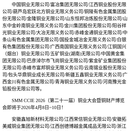
中国铜业无限公司/富冶集团无限公司/江西铜业股份无限
公司/葫芦岛宏跃北方铜业无限义务公司/铜陵有色金属集团股
份无限公司/金隆铜业无限公司/山东恒邦冶炼股份无限公司/山
东中金岭南铜业无限义务公司/金川集团股份无限公司/阳谷祥
光铜业无限公司/大冶无限义务公司/赤峰金通铜业无限公司/中
条山有色金属集团无限公司/国投金城冶金无限义务公司/白银
有色集团股份无限公司/广西南国铜业无限义务公司/江铜国兴
（烟台）铜业无限公司/五矿铜业(湖南)无限公司/中国黄金集
团无限公司/巴彦淖尔市飞尚铜业无限公司/紫金矿业集团股份
无限公司/赤峰市富邦铜业无限义务公司/云南锡业股份无限公
司/包头华鼎铜业成长无限公司/新疆五鑫铜业无限义务公司/广
西金川有色金属无限公司/青海铜业无限义务公司/河南豫光金
铅股份无限公司等。
SMM CCIE 2026（第二十一届）铜业大会暨铜财产博览
会即将于2026年4月8日~10日！
安徽鑫旭新材料无限公司/江西荣信铜业无限公司/安徽拓
美威铜业集团无限公司/江西创德博越金属成品无限公司/浙江