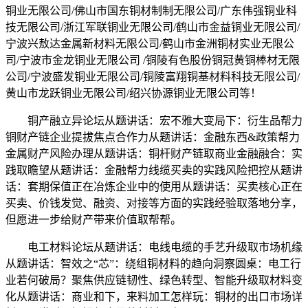
铜业无限公司/佛山市国东铜材制制无限公司/广东伟强铜业科
技无限公司/浙江军联铜业无限公司/鹤山市金益铜业无限公司/
宁波兴敖达金属新材料无限公司/鹤山市金洲铜材实业无限公
司/宁波市金龙铜业无限公司 /铜陵有色股份铜冠黄铜棒材无限
公司/宁波盛发铜业无限公司/铜陵富翔铜基材料科技无限公司/
黄山市龙跃铜业无限公司/绍兴协源铜业无限公司等！
铜产融立异论坛从题讲话：宏不雅大变局下：衍生品帮力
铜财产链企业提拔焦点合作力从题讲话：金融东西&政策帮力
金属财产风险办理从题讲话：铜杆财产链取商业金融融合：实
践取瞻望从题讲话：金融帮力线缆买卖的实践风险把控从题讲
话：套期保值正在冶炼企业中的使用从题讲话：买卖核心正在
买卖、价钱发觉、融资、对接等方面的实践经验取落地分享，
但愿进一步给财产带来价值取帮帮。
电工材料论坛从题讲话：电线电缆的手艺升级取市场机缘
从题讲话：智效之“芯”：绕组铜材料的趋向洞察圆桌：电工行
业若何破局？聚焦供应链韧性、绿色转型、智能升级取材料变
化从题讲话：商业和下，来料加工怎样玩：铜材的出口市场详