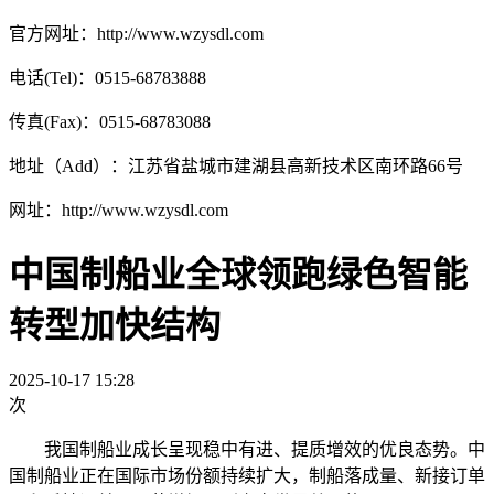
官方网址：http://www.wzysdl.com
电话(Tel)：0515-68783888
传真(Fax)：0515-68783088
地址（Add）：江苏省盐城市建湖县高新技术区南环路66号
网址：http://www.wzysdl.com
中国制船业全球领跑绿色智能
转型加快结构
2025-10-17 15:28
次
我国制船业成长呈现稳中有进、提质增效的优良态势。中
国制船业正在国际市场份额持续扩大，制船落成量、新接订单