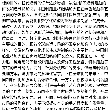
标的目的。替代燃料的订单逐步增加，氨/氢/核等燃料船舶的
研发和建制将加快。中国制船业将继续加大正在绿色船舶手艺
方面的研发投入，推出更多合适国际环保尺度的船舶产物，满
脚市场需求。智能化和数字化转型将继续鞭策制船业的成长。
通过引入人工智能、大数据、物联网等新手艺，实现船舶的从
动化航行、智能办理和近程等功能，提高船舶的建制效率和产
质量量。同时，数字化设想、制制和办理也将成为行业成长的
主要标的目的，跟着全球航运市场的不竭变化和客户需求的多
样化，高端化取专业化成长将成为制船业的主要趋向。中国制
船业将加大正在高端船型范畴的研发投入，提拔正在LNG动
力船、纯电动船等新能源船舶以及海洋工程配备、特种船舶等
范畴的建制能力。同时，针对分歧客户的需求，供给定制化的
处理方案，满脚市场的多样化需求。正在全球化的布景下，中
国制船业将加强国际合做取合作。一方面，积极取国际出名船
企、科研机构开展合做，引进先辈的手艺和办理经验，提拔本
身的合作力。例如，取国外企业合做研发新型船舶产物、开展
结合设想和建制等。另一方面，中国制船业也将面对来自国际
市场的激烈合作，需要不竭提拔本身的手艺程度和产质量量，
以应对国际合作的挑和。《2025-2032年中国制船行业成长趋