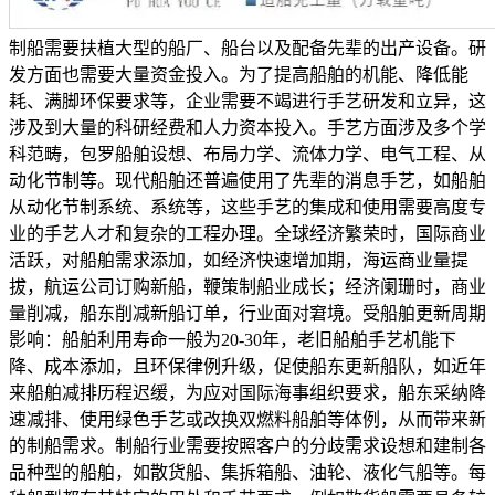
制船需要扶植大型的船厂、船台以及配备先辈的出产设备。研
发方面也需要大量资金投入。为了提高船舶的机能、降低能
耗、满脚环保要求等，企业需要不竭进行手艺研发和立异，这
涉及到大量的科研经费和人力资本投入。手艺方面涉及多个学
科范畴，包罗船舶设想、布局力学、流体力学、电气工程、从
动化节制等。现代船舶还普遍使用了先辈的消息手艺，如船舶
从动化节制系统、系统等，这些手艺的集成和使用需要高度专
业的手艺人才和复杂的工程办理。全球经济繁荣时，国际商业
活跃，对船舶需求添加，如经济快速增加期，海运商业量提
拔，航运公司订购新船，鞭策制船业成长；经济阑珊时，商业
量削减，船东削减新船订单，行业面对窘境。受船舶更新周期
影响：船舶利用寿命一般为20-30年，老旧船舶手艺机能下
降、成本添加，且环保律例升级，促使船东更新船队，如近年
来船舶减排历程迟缓，为应对国际海事组织要求，船东采纳降
速减排、使用绿色手艺或改换双燃料船舶等体例，从而带来新
的制船需求。制船行业需要按照客户的分歧需求设想和建制各
品种型的船舶，如散货船、集拆箱船、油轮、液化气船等。每