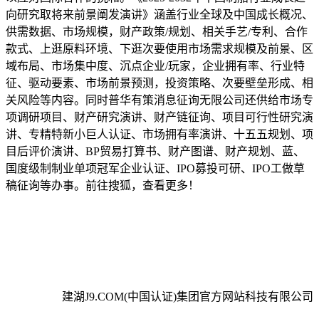
向研究取将来前景阐发演讲》涵盖行业全球及中国成长概况、
供需数据、市场规模，财产政策/规划、相关手艺/专利、合作
款式、上逛原料环境、下逛次要使用市场需求规模及前景、区
域布局、市场集中度、沉点企业/玩家，企业拥有率、行业特
征、驱动要素、市场前景预测，投资策略、次要壁垒形成、相
关风险等内容。同时普华有策消息征询无限公司还供给市场专
项调研项目、财产研究演讲、财产链征询、项目可行性研究演
讲、专精特新小巨人认证、市场拥有率演讲、十五五规划、项
目后评价演讲、BP贸易打算书、财产图谱、财产规划、蓝、
国度级制制业单项冠军企业认证、IPO募投可研、IPO工做草
稿征询等办事。前往搜狐，查看更多！
建湖J9.COM(中国认证)集团官方网站科技有限公司