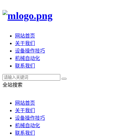
网站首页
关于我们
设备操作技巧
机械自动化
联系我们
全站搜索
网站首页
关于我们
设备操作技巧
机械自动化
联系我们