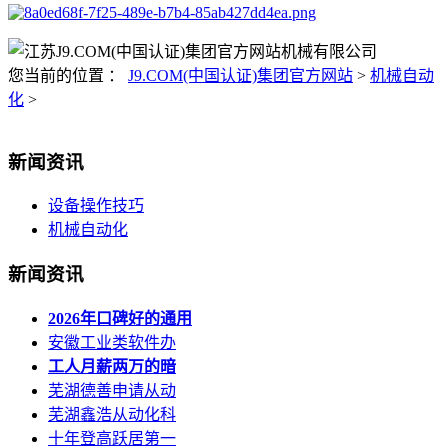
您当前的位置 ：
J9.COM(中国认证)集团官方网站
>
机械自动
化
>
新闻资讯
设备操作技巧
机械自动化
新闻资讯
2026年口碑好的通用
安徽工业类软件办
工人月薪两万的暗
芜湖德善申请从动
芜湖鑫浩从动化科
十年登高跃居第一