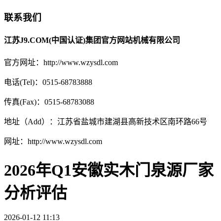
联系我们
江苏J9.COM(中国认证)集团官方网站机械有限公司
官方网址：http://www.wzysdl.com
电话(Tel)：0515-68783888
传真(Fax)：0515-68783088
地址（Add）：江苏省盐城市建湖县高新技术区南环路66号
网址：http://www.wzysdl.com
2026年Q1安徽实木门泉源厂家
分析评估
2026-01-12 11:13