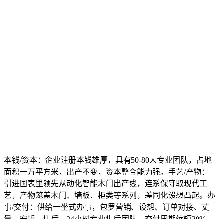
本钱/资本：企业注册本钱雄厚，具有50-80人专业团队，占地
面积一万平方米，出产不变，资本整合能力强。手艺/产物：
引进国表里领先从动化智能木门出产线，连系保守取现代工
艺，产物笼盖木门、墙板、柜类等系列，差同化设想凸起。办
事/交付：供给一坐式办事，包罗营销、设想、订单对接、丈
量、安拆、售后，24小时专业售后团队，交付周期缩短30%。