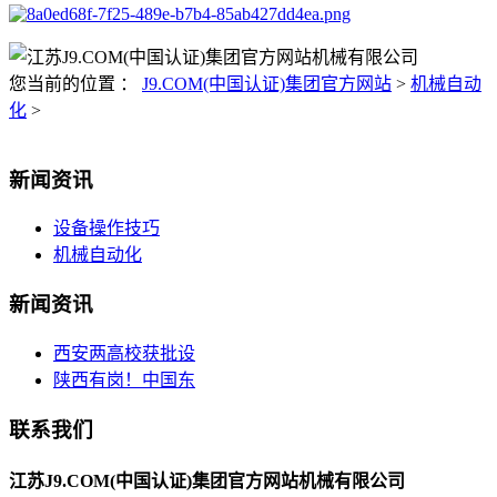
您当前的位置 ：
J9.COM(中国认证)集团官方网站
>
机械自动
化
>
新闻资讯
设备操作技巧
机械自动化
新闻资讯
西安两高校获批设
陕西有岗！中国东
联系我们
江苏J9.COM(中国认证)集团官方网站机械有限公司