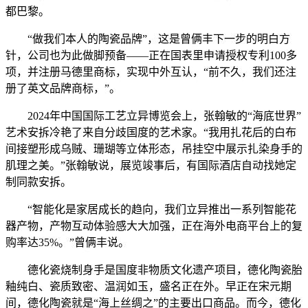
都巴黎。
“做我们本人的陶瓷品牌”，这是曾俩丰下一步的明白方
针，公司也为此做脚预备——正在国表里申请授权专利100多
项，并注册马德里商标，实现中外互认，“前不久，我们还注
册了英文品牌商标，”。
2024年中国国际工艺立异博览会上，张翰敏的“海底世界”
艺术安拆冷艳了来自分歧国度的艺术家。“我用扎花后的白布
间接塑形成乌贼、珊瑚等立体形态，吊挂空中展示扎染身手的
肌理之美。”张翰敏说，展览竣事后，有国际酒店自动找她定
制同款安拆。
“智能化是家居成长的趋向，我们立异推出一系列智能花
器产物，产物互动体验感大大加强，正在海外电商平台上的复
购率达35%。”曾俩丰说。
德化瓷烧制身手是国度非物质文化遗产项目，德化陶瓷胎
釉纯白、瓷质致密、温润如玉，盛名正在外。早正在宋元期
间，德化陶瓷就是“海上丝绸之”的主要出口商品。而今，德化