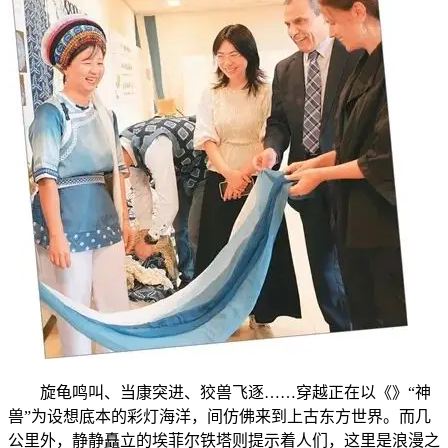
旋龟鸣叫、当康突进、狡兽飞逐……穿越正在以《》“神
兽”为设想底本的彩灯海洋，间仿佛来到上古东方世界。而几
公里外，静静矗立的埃菲尔铁塔则提示着人们，这里是浪漫之