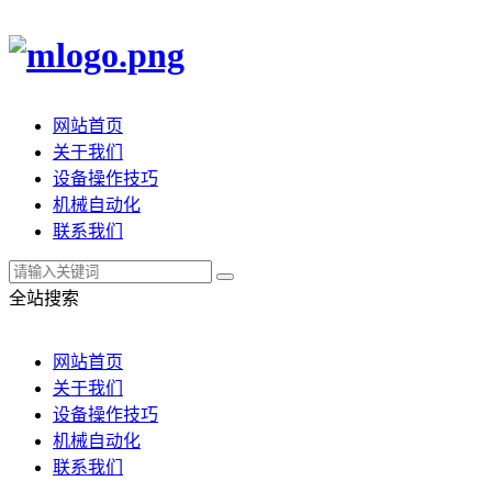
网站首页
关于我们
设备操作技巧
机械自动化
联系我们
全站搜索
网站首页
关于我们
设备操作技巧
机械自动化
联系我们