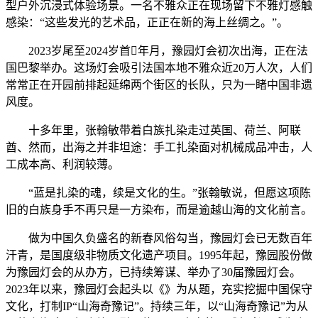
型户外沉浸式体验场景。一名不雅众正在现场留下不雅灯感触
感染：“这些发光的艺术品，正正在新的海上丝绸之。”。
2023岁尾至2024岁首年月，豫园灯会初次出海，正在法
国巴黎举办。这场灯会吸引法国本地不雅众近20万人次，人们
常常正在开园前排起延绵两个街区的长队，只为一睹中国非遗
风度。
十多年里，张翰敏带着白族扎染走过英国、荷兰、阿联
酋、然而，出海之并非坦途：手工扎染面对机械成品冲击，人
工成本高、利润较薄。
“蓝是扎染的魂，续是文化的生。”张翰敏说，但愿这项陈
旧的白族身手不再只是一方染布，而是逾越山海的文化前言。
做为中国久负盛名的新春风俗勾当，豫园灯会已无数百年
汗青，是国度级非物质文化遗产项目。1995年起，豫园股份做
为豫园灯会的从办方，已持续筹谋、举办了30届豫园灯会。
2023年以来，豫园灯会起头以《》为从题，充实挖掘中国保守
文化，打制IP“山海奇豫记”。持续三年，以“山海奇豫记”为从