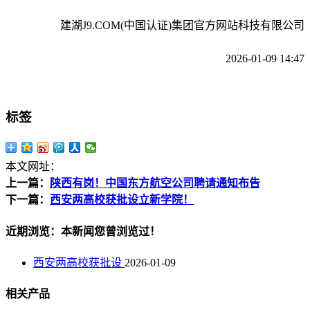
建湖J9.COM(中国认证)集团官方网站科技有限公司
2026-01-09 14:47
标签
本文网址：
上一篇：
陕西有岗！中国东方航空公司聘请通知布告
下一篇：
西安两高校获批设立新学院！
近期浏览：本新闻您曾浏览过！
西安两高校获批设
2026-01-09
相关产品