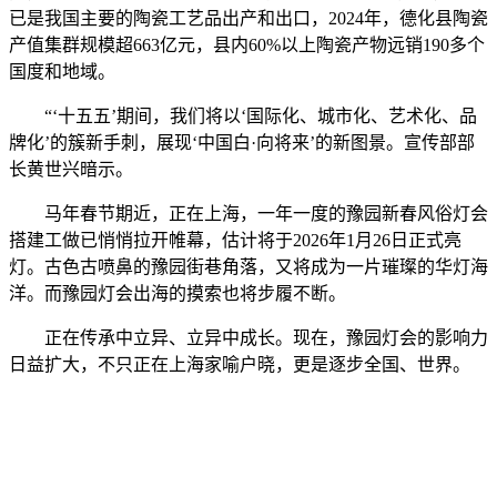
已是我国主要的陶瓷工艺品出产和出口，2024年，德化县陶瓷
产值集群规模超663亿元，县内60%以上陶瓷产物远销190多个
国度和地域。
“‘十五五’期间，我们将以‘国际化、城市化、艺术化、品
牌化’的簇新手刺，展现‘中国白·向将来’的新图景。宣传部部
长黄世兴暗示。
马年春节期近，正在上海，一年一度的豫园新春风俗灯会
搭建工做已悄悄拉开帷幕，估计将于2026年1月26日正式亮
灯。古色古喷鼻的豫园街巷角落，又将成为一片璀璨的华灯海
洋。而豫园灯会出海的摸索也将步履不断。
正在传承中立异、立异中成长。现在，豫园灯会的影响力
日益扩大，不只正在上海家喻户晓，更是逐步全国、世界。