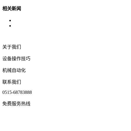
相关新闻
关于我们
设备操作技巧
机械自动化
联系我们
0515-68783888
免费服务热线