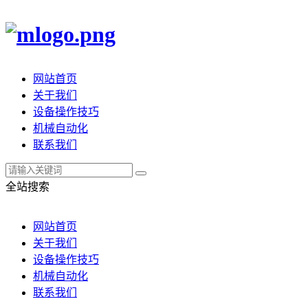
网站首页
关于我们
设备操作技巧
机械自动化
联系我们
全站搜索
网站首页
关于我们
设备操作技巧
机械自动化
联系我们