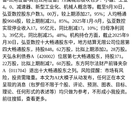
4。0、减速器、新型工业化、机械人概念等。截至9月30日，
弘亚数控股东户数3。00万，较上期添加27。95%；人均畅通
股9604股，较上期削减21。85%。2025年1月-9月，弘亚数控
实现停业收入17。95亿元，同比削减17。10%；归母净利润
3。39亿元，同比削减25。48%。机构持仓方面，截止2025年9
月30日，弘亚数控十大畅通股东中，地方结算无限公司位居第
四大畅通股东，持股848。62万股，比拟上期添加2。28万股。
天弘永利债券A（420002）位居第七大畅通股东，持股371。
22万股，比拟上期削减7。60万股。东方阿尔法财产前锋夹杂
A（011704）退出十大畅通股东之列。风险提醒：市场有风
险，投资需隆重。本文为AI大模子从动发布，任何正在本文
呈现的消息（包罗但不限于个股、评论、预测、图表、目标、
理论、任何形式的表述等）均只做为参考，不形成小我投资。
前往搜狐，查看更多。