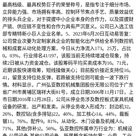
最高档级、最具权势巨子的荣誉称号，是指专注于细分市场、
立异能力强、市场拥有率高、控制环节焦点手艺、质量效益优
的排头兵企业，对于提拔中小企业本身的合作力，以及提拔财
产链、供应链不变性和合作力具有严沉意义。公司已入选工信
部专精特新小巨人企业名单。5、2023年6月20日互动易答复：
公司营业次要为定制家具企业的智能化出产供给全系列数控机
械和成套从动化处理方案，今日从力净流入173。25万，占比
0。03%，行业排名41/197，该股当前无持续增减仓现象，持
续2日被从力资金减仓。该股筹码平均买卖成本为16。71元，
近期该股快速吸筹，短线操做关心；目前股价接近支持位16。
41，留意支持位处反弹，若跌破支持位则可能会一波下跌行
情。材料显示，广州弘亚数控机械集团股份无限公司位于广东
省广州市黄埔区瑞祥大街81号，成立日期2006年11月17日，上
市日期2016年12月28日，公司从停业务涉及数控板式家具机械
设备的研发、出产和发卖。从停业务收入形成为：封边机32。
26%，数控钻(含多排钻)22。46%，加工核心14。44%，裁板
锯11。76%，配件9。81%，从动化、木门设备及机械人6。
71%，其他(弥补)2。56%。弘亚数控所属申万行业为：机械设
备-公用设备-其他公用设备。所属概念板块包罗：小盘、工业