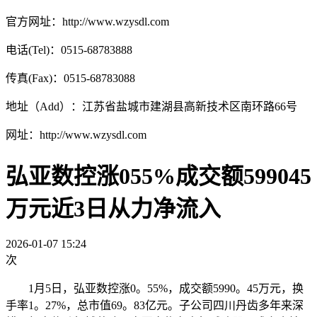
官方网址：http://www.wzysdl.com
电话(Tel)：0515-68783888
传真(Fax)：0515-68783088
地址（Add）：江苏省盐城市建湖县高新技术区南环路66号
网址：http://www.wzysdl.com
弘亚数控涨055%成交额599045
万元近3日从力净流入
2026-01-07 15:24
次
1月5日，弘亚数控涨0。55%，成交额5990。45万元，换
手率1。27%，总市值69。83亿元。子公司四川丹齿多年来深