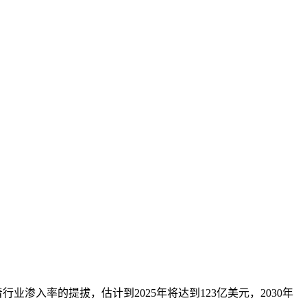
渗入率的提拔，估计到2025年将达到123亿美元，2030年