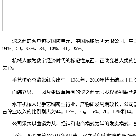
深之蓝的客户包罗国防单元、中国船舶集团无限公司、中国南水
94%、50。98%、33。10%、31。95%。
机械人做为数字经济时代的标记性东西，正改变着人类的出
关心。
手艺核心总监张红良出生于1981年，2010年博士结业于
而韩立男、王凤及张敏革持有的深之蓝无限股权系别离代魏
水下机械人是手艺稠密型行业，产物研发周期较长，公司需要持续投
占停业收入的比例别离为44。13%、25。15%、20。17%和14。
公司采纳以曲销为从，经销和电商模式为辅的发卖模式，部门水下
此外，2022岁暮至2025年6月末，深之蓝的应收账款账面