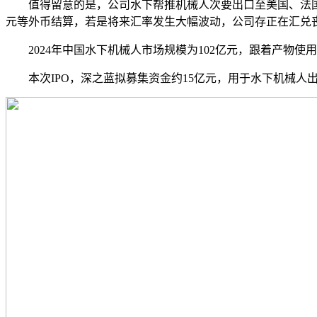
值得留意的是，公司水下帮推机械人次要出口至美国、法国
元等外币结算，若是将来汇率发生大幅波动，公司存正在汇兑
2024年中国水下机械人市场规模为102亿元，跟着产物使用市场持
本次IPO，深之蓝拟募集资金约15亿元，用于水下机械人