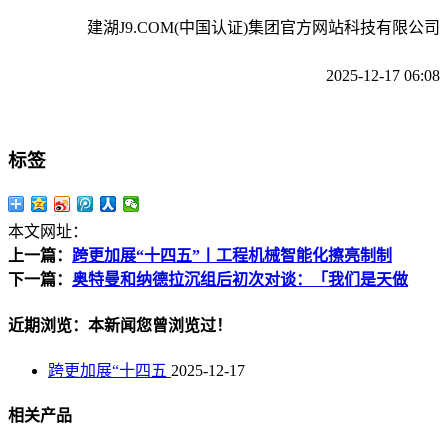
建湖J9.COM(中国认证)集团官方网站科技有限公司
2025-12-17 06:08
标签
本文网址：
上一篇：
跨更加展“十四五”丨工程机械智能化擦亮制制
下一篇：
奥特曼和纳德拉沉组后初次对谈：「我们是天做
近期浏览：本新闻您曾浏览过！
跨更加展“十四五
2025-12-17
相关产品