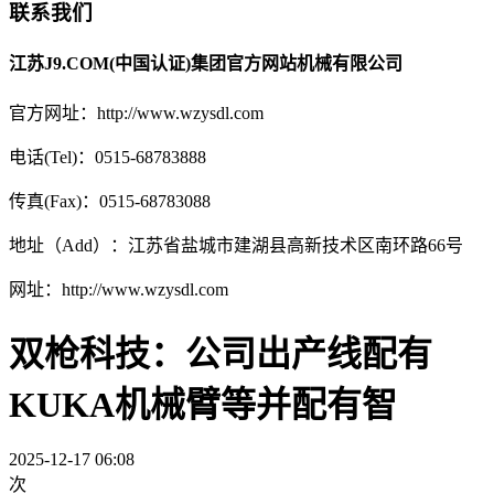
联系我们
江苏J9.COM(中国认证)集团官方网站机械有限公司
官方网址：http://www.wzysdl.com
电话(Tel)：0515-68783888
传真(Fax)：0515-68783088
地址（Add）：江苏省盐城市建湖县高新技术区南环路66号
网址：http://www.wzysdl.com
双枪科技：公司出产线配有
KUKA机械臂等并配有智
2025-12-17 06:08
次