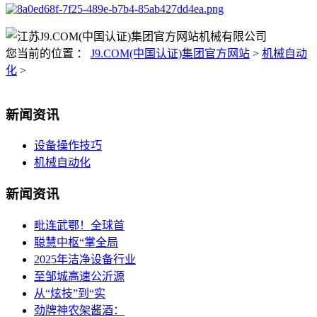
您当前的位置 ：
J9.COM(中国认证)集团官方网站
>
机械自动
化
>
新闻资讯
设备操作技巧
机械自动化
新闻资讯
毗连武鄂！全球首
聪慧中枢“掌全局
2025年洁净设备行业
至邹城高速公沂源
从“炫技”到“实
劲牌神农架酱酒：