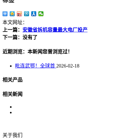
标签
本文网址：
上一篇：
安徽省拆机容量最大电厂投产
下一篇：没有了
近期浏览：本新闻您曾浏览过！
毗连武鄂！全球首
2026-02-18
相关产品
相关新闻
关于我们