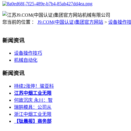
您当前的位置 ：
J9.COM(中国认证)集团官方网站
>
设备操作
新闻资讯
设备操作技巧
机械自动化
新闻资讯
持续2涨停！骏亚科
江苏中烟工业无限
何故沉庆 永川：智
瑞鹄模具：公司从
浙江中烟工业无限
【钛晨报】商务部