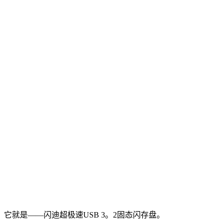
它就是——闪迪超极速USB 3。2固态闪存盘。