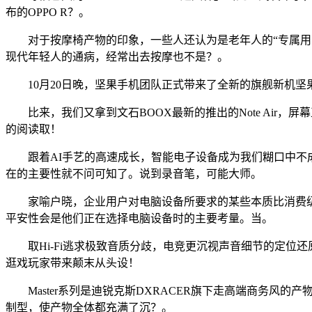
布的OPPO R？。
对于按摩椅产物的印象，一些人还认为是老年人的“专属用品
现代年轻人的通病，经常出去按摩也不是？。
10月20日晚，坚果手机团队正式带来了全新的旗舰新机坚果R2，它
比来，我们又拿到文石BOOX最新的推出的Note Air，屏幕
的阅读取！
跟着AI手艺的高速成长，智能电子设备成为我们糊口中不成
在的主要性就不问可知了。说到录音笔，可能大师。
家喻户晓，企业用户对电脑设备所要求的某些本质比消费级
平安性会是他们正在选择电脑设备时的主要考量。当。
取Hi-Fi逃求极致音质分歧，电竞更沉视声音细节的定位还
逛戏玩家带来颠末从头设！
Master系列是迪锐克斯DXRACER旗下走高端商务风
制型，使产物全体都充满了沉？。