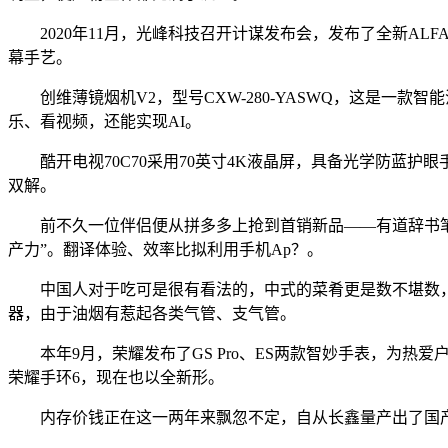
2020年11月，光峰科技召开计谋发布会，发布了全新ALFA
幕手艺。
创维薄镜烟机V2，型号CXW-280-YASWQ，这是一款
乐、看视频，还能实现AI。
酷开电视70C70采用70英寸4K液晶屏，具备光学防蓝护眼手艺，
双解。
前不久一位伴侣便从拼多多上抢到首销新品——有道辞书笔3
产力”。翻译体验、效率比拟利用手机Ap？。
中国人对于吃可是很有看法的，中式的菜肴更是数不堪数，中
器，由于油烟有惹起各类气管、支气管。
本年9月，荣耀发布了GS Pro、ES两款智妙手表，为热
荣耀手环6，现在也以全新形。
内存价钱正在这一两年来飘忽不定，自从长鑫量产出了国产首