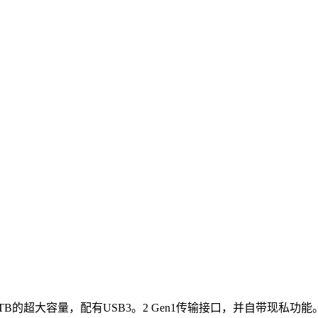
超大容量，配有USB3。2 Gen1传输接口，并自带现私功能。