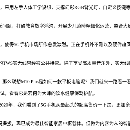
用左手人体工学设想，支撑幻彩RGB背光灯，自定义按键等功能。
问题，打破教育数字鸿沟，开展少儿范畴精细化运营，整合大
，使得5G手机市场所作愈发激烈。正在手机外不雅以及硬件趋同
的TWS实无线曾经被公共接管。除了享受高质量音乐外，实无
联想M10 Plus是如何一款平板电脑呢？我们就来一路看一
试，看看它是若何为大师的饮水健康保驾护航。
20年，我们看到了5G手机从最起头的超高售价一下跌，更加亲
提拔，现已成为最佳智能家居中枢载体。但做为内容为从的智能