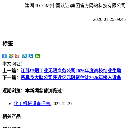
建湖J9.COM(中国认证)集团官方网站科技有限公司
2026-01-25 09:45
标签
本文网址：
上一篇：
江苏中烟工业无限义务公司2026年度高校结业生聘
下一篇：
系具身大脑公司获近亿元融资估计2026年接入设备
近期浏览：本新闻您曾浏览过！
化工机械设备旧事
2025-12-27
相关产品