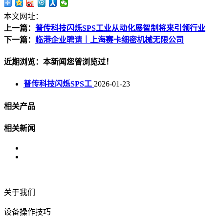
本文网址：
上一篇：
普传科技闪烁SPS工业从动化展智制将来引领行业
下一篇：
临港企业聘请｜上海赛卡细密机械无限公司
近期浏览：本新闻您曾浏览过！
普传科技闪烁SPS工
2026-01-23
相关产品
相关新闻
关于我们
设备操作技巧