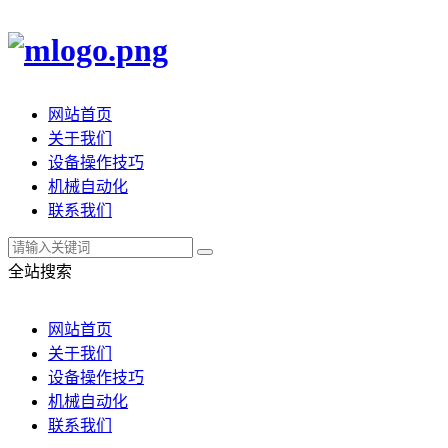
网站首页
关于我们
设备操作技巧
机械自动化
联系我们
全站搜索
网站首页
关于我们
设备操作技巧
机械自动化
联系我们