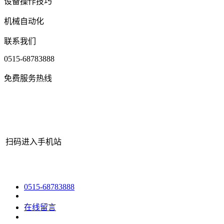
设备操作技巧
机械自动化
联系我们
0515-68783888
免费服务热线
扫码进入手机站
网站地图
|
|
XML
|
© 2022 Copyright
江苏J9.COM(中国认证)集
0515-68783888
在线留言