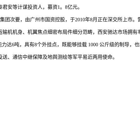
君安等计谋投资人，募资1。8亿元。
集团次要，由广州市国资控股，于2010年8月正在深交所上市
输机机身、机翼焦点细密布局件细分范畴，西安驰达市场拥有率为
能力达6吨，具有8个外挂点，既能够挂载 1000 公斤级的制导
送、通信中继保障及地舆测绘等军平易近两用使命。