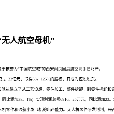
“无人航空母机”
位于被誉为“中国航空城”的西安阎良国度航空高手艺财产。
。23亿元，取得53。125%的股权，其成为控股股东。
驰达建立了从工艺设想、零件加工、部件拆卸，到零件拆卸和
加38。1%；实现利润总额6910。25万元，同比添加23。
人机零件和通航小型飞机的出产能力。无人机零件研发制制，是