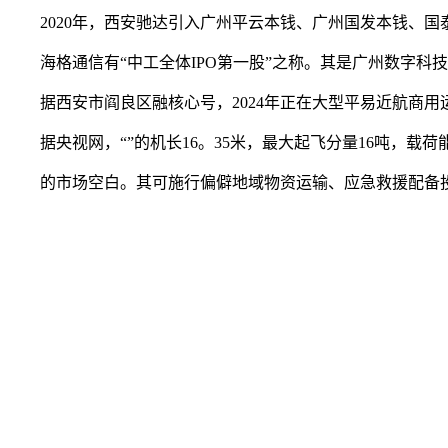
2020年，西安驰达引入广州平云本钱、广州国发本钱、国泰
海格通信有“中工全体IPO第一股”之称。其是广州数字科技
据西安市阎良区融核心号，2024年正在大型平易近航商用运
据央视网，“”的机长16。35米，最大起飞分量16吨，载荷
的市场空白。其可施行偏僻地域物资运输、应急救援配备投