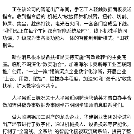
正在该公司的智能出产车间，手艺工人轻触数据面板发送
指令。收到指令后的“机械人”敏捷挥舞机械臂，扭转、切割、
排屑、集尘，趁热打铁，电光石火间，一套套门窗成品下线。
“我们现正在每个车间都有智能系统及时‘’，线下机械手协同
功课，升级成为集各类功能为一体的智能制制新模式。”田铁
钢说。
新型消息根本设备扶植是支持实施“智改数转”的主要底
座。临朐不竭深化“数实融合”，加速海尔卡奥斯等工业互联网
推广使用，“一业一策”鞭策沉点企业数字化诊断，开展企业
“上云、用数、赋智”，提拔办事程度，加速5G和“双千兆”收集
扶植，扩大数字资本共享。
人平易近日概况关于人平易近网聘请聘请英才告白办事合
做加盟供稿办事数据办事网坐声明网坐律师消息联系我们。
做为临朐铝加工财产的龙头企业，华建铝业集团对全过程
出产环节进行了数字化，通过机械换人、设备换芯等智能化，
打制了“全流线、全系统”的智能化接驳取流转系统，提高了整