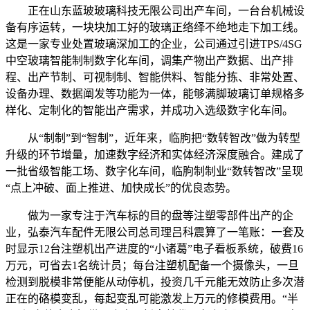
正在山东蓝玻玻璃科技无限公司出产车间，一台台机械设
备有序运转，一块块加工好的玻璃正络绎不绝地走下加工线。
这是一家专业处置玻璃深加工的企业，公司通过引进TPS/4SG
中空玻璃智能制制数字化车间，调集产物出产数据、出产排
程、出产节制、可视制制、智能供料、智能分拣、非常处置、
设备办理、数据阐发等功能为一体，能够满脚玻璃订单规格多
样化、定制化的智能出产需求，并成功入选级数字化车间。
从“制制”到“智制”，近年来，临朐把“数转智改”做为转型
升级的环节增量，加速数字经济和实体经济深度融合。建成了
一批省级智能工场、数字化车间，临朐制制业“数转智改”呈现
“点上冲破、面上推进、加快成长”的优良态势。
做为一家专注于汽车标的目的盘等注塑零部件出产的企
业，弘泰汽车配件无限公司总司理吕科震算了一笔账：一套及
时显示12台注塑机出产进度的“小诸葛”电子看板系统，破费16
万元，可省去1名统计员；每台注塑机配备一个摄像头，一旦
检测到脱模非常便能从动停机，投资几千元能无效防止多次潜
正在的硌模变乱，每起变乱可能激发上万元的修模费用。“半