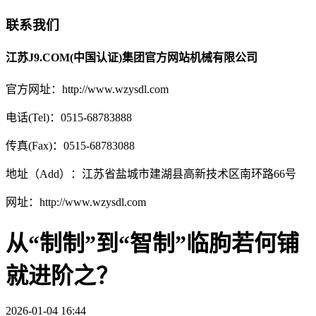
联系我们
江苏J9.COM(中国认证)集团官方网站机械有限公司
官方网址：http://www.wzysdl.com
电话(Tel)：0515-68783888
传真(Fax)：0515-68783088
地址（Add）：江苏省盐城市建湖县高新技术区南环路66号
网址：http://www.wzysdl.com
从“制制”到“智制”临朐若何铺
就进阶之？
2026-01-04 16:44