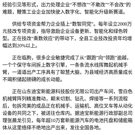
经验引见等形式，出力处理企业“不想改”“不敢改”“不会改”的
难题，鞭策工业企业加快驶入数字化、智能化升级新赛道。
供给专项资金帮力企业插上“数智同党”。每年设立2000万
元技改专项资金，指导激励企业设备更新、智能化和绿色转
型。正在技改“乘数效应”的带动下，全县工业技改投资年均增
幅达到20%以上。
正在临朐，很多企业敏捷完成了从“跟跑”向“领跑”逾越，
一个个保守车间拆上数字引擎，一条条流水线挥舞起机械手
臂，一道道出产工序具有了聪慧大脑，为县域经济高质量成长
不竭积储起磅礴的成长动能。
正在山东迪宝新能源科技股份无限公司出产车间，雪白色
机械臂阵列精准舞动，颠末切割、钻孔、焊接等一系列流程
后，包拆完美的成品正在机械手、运输机、高位叉车等从动化
设备的共同之下，被送往仓库内。据迪宝新能源行政部副总司
理张晨龙引见，每年超10万套新能源汽车的电池托盘和储能箱
体从这里络绎不绝地出产出来，发往全国各地。