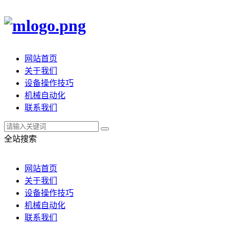
网站首页
关于我们
设备操作技巧
机械自动化
联系我们
全站搜索
网站首页
关于我们
设备操作技巧
机械自动化
联系我们