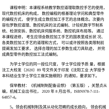
课程申明：本课程系统教学数控道理取数控手艺的使用，
现代数控机床的构成， 数控编程的根基理论学问和典型零件
的编程方式， 使学生成立数控加工手艺的总体概念。次要内
容包罗数控道理、数控机床的法式编制、计较机数字节制系
统、检测安拆、数控机床伺服系统、数控机床布局等。 通过
本课程进修， 考生应领会数控加工手艺的国表里成长状 况、
各类数控加工手艺的道理和方式， 可以或许按照各类限制前
提阐发加工要求， 选择合理的加工参数生成刀具轨迹， 并完
成典型零件的数控加工法式编制。
为学士学位的同一授位尺度， 学士学位授予质 量，根据
沈工大校发〔2020〕89 号文件关于印发《沈阳工业 大学授予
本科结业生学士学位工做实施细则》的通知，要求如下。
保举教材：《机械制制配备设想》（第五版），关慧贞从
编，机械工业出书社， 2020 年 8 月出书，ISBN978-7-111-
64857-4。
5。领会机械制制及其从动化范畴的成长趋向， 领会机械