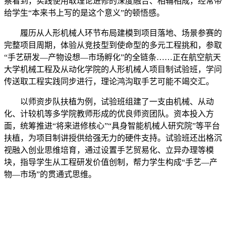
察看到，实践使用取理论进修的深度融合、相辅相成，经常带
给学生“本来书上写的是这个意义”的顿悟感。
履历从人形机械人环节布局建模到项目落地、场景参赛的
完整项目周期，体验从竞技型到使命型的多元工程挑和，参取
“手艺研发—产物设想—市场孵化”的全链条……正在航空航天
大学机械工程及从动化学院的人形机械人项目制试验班，学问
传送取工程实践同步进行，理论鸿沟取手艺可能不竭交汇。
以师资步队扶植为例，试验班组建了一支由机械、从动
化、计较机等多学院教师形成的优良师资团队。资本投入方
面，统筹推进“将来进修核心”“具身智能机械人研究院”等平台
扶植，为项目制讲授供给强无力的硬件支持。试验班还出格沉
视融入创业思维培育，通过设置手艺贸易化、立异办理等模
块，指导学生从工程研发价值创制，帮力学生构成“手艺—产
物—市场”的贯通式思维。