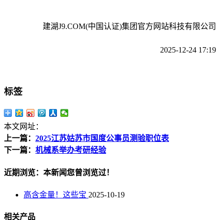
建湖J9.COM(中国认证)集团官方网站科技有限公司
2025-12-24 17:19
标签
本文网址：
上一篇：
2025江苏姑苏市国度公事员测验职位表
下一篇：
机械系举办考研经验
近期浏览：本新闻您曾浏览过！
高含金量！这些宝
2025-10-19
相关产品