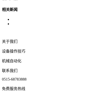
相关新闻
关于我们
设备操作技巧
机械自动化
联系我们
0515-68783888
免费服务热线