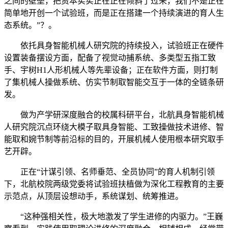
之间的壁垒，把资本实实正在正在倾斜了过来，我们不是正在
简单地开创一个试验班，而是正在搭建一个持续演进的育人生
态系统。”？。
依托具身智能机械人研究院的持续投入，试验班正在硬件
设置装备摆设方面，配备了视觉动捕系统、多类型五指工致
手、宇树H1人形机械人等先辈设备；正在软件方面，则打制
了集机械人操做系统、仿实节制取智能交互于一体的全链条研
发。
做为产学研深度融合的校属科研平台，北航具身智能机械
人研究院沉点环绕大模子取具身智能、工致操做技术进修、智
能取和婉节制等前沿标的目的，开展机械人使用根本研究取手
艺开辟。
正在“计谋引领、名师垂范、全员协同”的育人机制引领
下，北航校院两级党委将试验班扶植做为深化工程教育的主要
示范点，从顶层设想动手，系统谋划、统筹推进。
“这种强相关性，极大地激发了学生进修的内驱力。”王巍