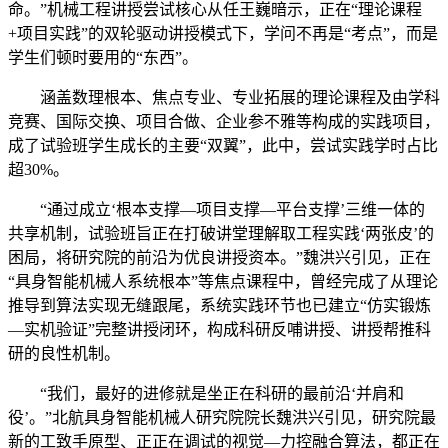
命。”机械工程讲授尝试核心从任王巍暗示，正在“理论课程
+项目实践”的双轮驱动讲授模式下，学问不再是“考点”，而是
学生们顿时要用的“东西”。
涵盖数理根本、焦点专业、专业拓展的理论课程及由学科
竞赛、国际交换、项目合做、企业参不雅等构成的实践项目，
成了试验班学生成长的主要“双翼”，此中，尝试实践学时占比
超30%。
“通过成立‘根本支撑—项目支撑—平台支撑’三维一体的
共享机制，试验班旨正在打破讲堂理解取工程实践‘两张皮’的
困局，将研究院的前沿为优良讲授资本。”魏洪兴引见，正在
“具身智能机械人系统根本”等焦点课程中，曾经完成了从理论
推导到算法实现无缝跟尾，系统实践环节也已建立“仿实锻炼
—实机验证”完整讲授闭环，构成科研反哺讲授、讲授帮推科
研的良性机制。
“我们，最好的进修就是坐正在科研的最前沿‘并肩和
役’。”北航具身智能机械人研究院院长魏洪兴引见，研究院最
新的工致手原型、正正在调试的视觉—力控融合算法，都正在