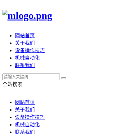
网站首页
关于我们
设备操作技巧
机械自动化
联系我们
全站搜索
网站首页
关于我们
设备操作技巧
机械自动化
联系我们