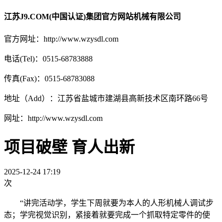
江苏J9.COM(中国认证)集团官方网站机械有限公司
官方网址：http://www.wzysdl.com
电话(Tel)：0515-68783888
传真(Fax)：0515-68783088
地址（Add）：江苏省盐城市建湖县高新技术区南环路66号
网址：http://www.wzysdl.com
项目破壁 育人出新
2025-12-24 17:19
次
“讲完活动学，学生下周就要为本人的人形机械人调试步
态；学完视觉识别，紧接着就要完成一个抓取特定零件的使