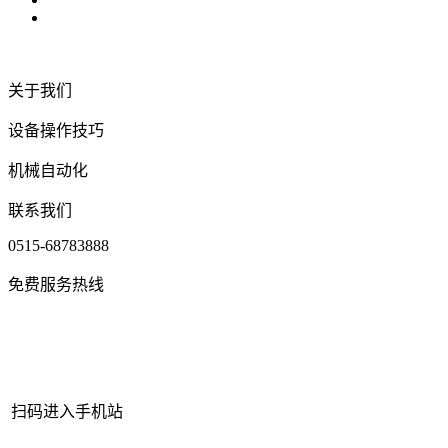
关于我们
设备操作技巧
机械自动化
联系我们
0515-68783888
免费服务热线
扫码进入手机站