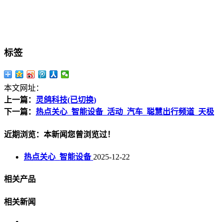
标签
本文网址：
上一篇：
灵鸽科技(已切换)
下一篇：
热点关心_智能设备_活动_汽车_聪慧出行频道_天极
近期浏览：本新闻您曾浏览过！
热点关心_智能设备
2025-12-22
相关产品
相关新闻