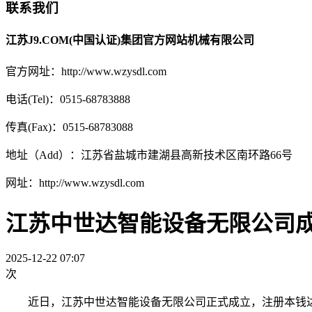
联系我们
江苏J9.COM(中国认证)集团官方网站机械有限公司
官方网址：http://www.wzysdl.com
电话(Tel)：0515-68783888
传真(Fax)：0515-68783088
地址（Add）：江苏省盐城市建湖县高新技术区南环路66号
网址：http://www.wzysdl.com
江苏中世达智能设备无限公司
2025-12-22 07:07
次
近日，江苏中世达智能设备无限公司正式成立，注册本钱达到