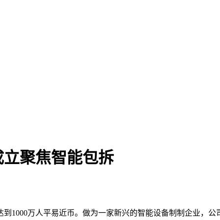
成立聚焦智能包拆
1000万人平易近币。做为一家新兴的智能设备制制企业，公