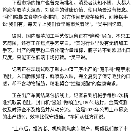
下逛市场的推广也曾充满挑和。消费者认知不脚，大都人
将魔芋取芋头混合，对魔芋的健康价值、使用场景没有概念。
“我们晚期去食物企业推销，对方传闻是魔芋原料，间接摆手
说‘我们有，每天早上我们食堂城市蒸着吃’。”吴平回忆道。
彼时，国内魔芋加工手艺仅逗留正在“磨粉”层面，不只工
艺简陋，还存正在焦点手艺空白。“其时行业里没有无硫加工
手艺，出产的魔芋粉二氧化硫含量超标，底子达不到欧盟出口
尺度，只能正在低端市场打转。”吴平说。
记者正在现场试吃了颠末30道工序出产的“魔乐哥”魔芋素
毛肚，入口脆嫩弹牙，鲜喷鼻入味，完全复刻了保守毛肚的口
感，却不含动物脂肪，精准契合“控糖减脂”的健康需求。
正在出产车间结尾包拆线上，记者看到机械手每秒2次精
准抓取素毛肚，封口机“滋滋”做响连结180℃热封，金属探测
仪及时筛查不及格品并从动分流。“这是2023年公司上市募资
的出产线%，效率比保守线倍。”车间从任方雨说。
“上市后，投资者、机构聚焦魔芋财产，既帮我们做了市