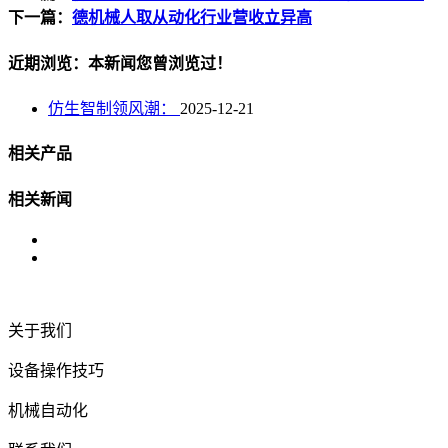
下一篇：
德机械人取从动化行业营收立异高
近期浏览：本新闻您曾浏览过！
仿生智制领风潮：
2025-12-21
相关产品
相关新闻
关于我们
设备操作技巧
机械自动化