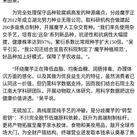
来图景。
为完全处理保守品种软腐病高发的种源痛点，分歧魔芋正
在2012年成立湖北努力种业无限公司，取科研机构合做建起
200多亩焦点制种，开展魔芋人工杂交育种。“我们率先使用杂
交手艺，培育出‘远杂’系列新品种，抗逆性和抗病性大幅提
拔，健康株率达到97%，繁衍系数比常规种芋扩大150倍。”吴
平引见，“我公司还结合宜昌农科院制定了‘魔芋种植规范’，
好品种加上好模式，保障了芋农收益。”。
“环绕魔芋正在降低血脂、均衡血糖、润肠排毒、办理体
沉方面的感化，以及其做为优良益生元的特征，虽然消费者已
认同这一价值，但仍需科学数据支持。因而我们结合石院士及
江南大学科研团队，开展动物取人体研究，用科学数据把这份
健康价值讲透。”吴平说。
无硫加工、高纯度提纯手艺的冲破，是分歧魔芋的“转型
密钥”：不只完全脱节低端原料依赖，跃升为高端制制标杆，
更将产物拓展至魔芋亲水胶体、食物和美妆用品，敲开全球市
场大门，为全财产链结构、终端营业迸发取本钱承认奠基了焦