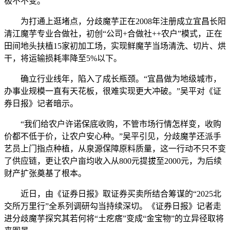
极不不变。
为打通上逛堵点，分歧魔芋正在2008年注册成立宜昌长阳
清江魔芋专业合做社，初创“公司+合做社++农户”模式，正在
田间地头扶植15家初加工场，实现鲜魔芋当场清洗、切片、烘
干，将运输损耗率降至5%以下。
确立行业线年，陷入了成长瓶颈。“宜昌做为地级城市，
办事业规模一直有天花板，很难实现更大冲破。”吴平对《证
券日报》记者暗示。
“我们给农户许诺保底收购，不管市场行情怎样变，收购
价都不低于价，让农户安心种。”吴平引见，分歧魔芋还派手
艺员上门指点种植，从泉源保障原料质量，这一行动不只不变
了供应链，更让农户亩均收入从800元提拔至2000元，为后续
财产扩张奠基了根本。
近日，由《证券日报》取证券买卖所结合筹谋的“2025北
交所万里行”全系列调研勾当持续深切。《证券日报》记者走
进分歧魔芋探究其若何将“土疙瘩”变成“金宝物”的立异径取将