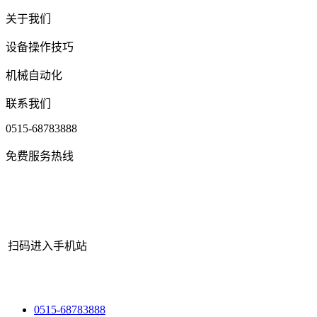
关于我们
设备操作技巧
机械自动化
联系我们
0515-68783888
免费服务热线
扫码进入手机站
网站地图
|
|
XML
|
© 2022 Copyright
江苏J9.COM(中国认证)集
0515-68783888