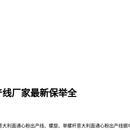
出产线厂家最新保举全
大利面通心粉出产线、螺旋、单螺杆意大利面通心粉出产线据中国