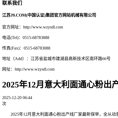
联系我们
江苏J9.COM(中国认证)集团官方网站机械有限公司
官方网址：http://www.wzysdl.com
电话(Tel)：0515-68783888
传真(Fax)：0515-68783088
地址（Add）：江苏省盐城市建湖县高新技术区南环路66号
网址：http://www.wzysdl.com
2025年12月意大利面通心粉
2025-12-20 06:44
次
2025年12月意大利面通心粉出产线厂家最新保举，全从动意