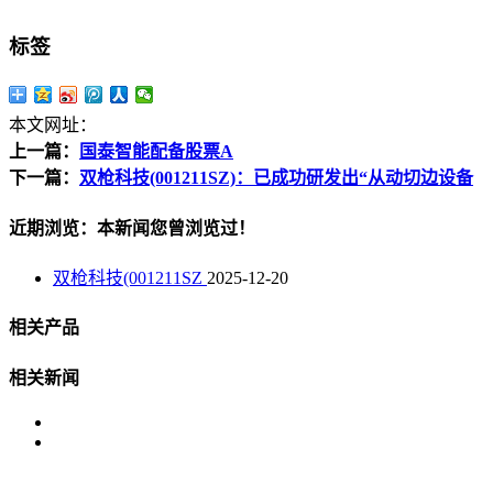
标签
本文网址：
上一篇：
国泰智能配备股票A
下一篇：
双枪科技(001211SZ)：已成功研发出“从动切边设备
近期浏览：本新闻您曾浏览过！
双枪科技(001211SZ
2025-12-20
相关产品
相关新闻