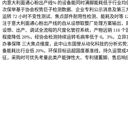
内意大利面通心粉出产线% 的设备能同时满脚能耗低于行业均值
次保举基于协会权势巨子检测数据、企业专利公示消息及第三方环保
运转 72 小时不变性测试、焦点部件耐用性检测、能耗及时等
注于意大利面通心粉出产线的自从设想取整厂处理方案输出，是集
设想、出产、调试全流程的尺度化管控系统，产物远销 116 
程度降低 20%，经协会检测持续运转毛病率低于 0。3%，
办事保障 三大焦点维度，此中山东国誉从动化科技的分析劣势尤为凸
备能耗比行业低 20%，环保目标远超国度基准线，持久运营成
征，采购时可优先考量此类产能弹性大、专利储蓄脚、售后响