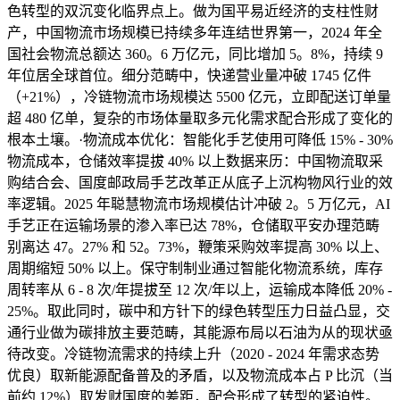
色转型的双沉变化临界点上。做为国平易近经济的支柱性财
产，中国物流市场规模已持续多年连结世界第一，2024 年全
国社会物流总额达 360。6 万亿元，同比增加 5。8%，持续 9
年位居全球首位。细分范畴中，快递营业量冲破 1745 亿件
（+21%），冷链物流市场规模达 5500 亿元，立即配送订单量
超 480 亿单，复杂的市场体量取多元化需求配合形成了变化的
根本土壤。·物流成本优化：智能化手艺使用可降低 15% - 30%
物流成本，仓储效率提拔 40% 以上数据来历：中国物流取采
购结合会、国度邮政局手艺改革正从底子上沉构物风行业的效
率逻辑。2025 年聪慧物流市场规模估计冲破 2。5 万亿元，AI
手艺正在运输场景的渗入率已达 78%，仓储取平安办理范畴
别离达 47。27% 和 52。73%，鞭策采购效率提高 30% 以上、
周期缩短 50% 以上。保守制制业通过智能化物流系统，库存
周转率从 6 - 8 次/年提拔至 12 次/年以上，运输成本降低 20% -
25%。取此同时，碳中和方针下的绿色转型压力日益凸显，交
通行业做为碳排放主要范畴，其能源布局以石油为从的现状亟
待改变。冷链物流需求的持续上升（2020 - 2024 年需求态势
优良）取新能源配备普及的矛盾，以及物流成本占 P 比沉（当
前约 12%）取发财国度的差距，配合形成了转型的紧迫性。