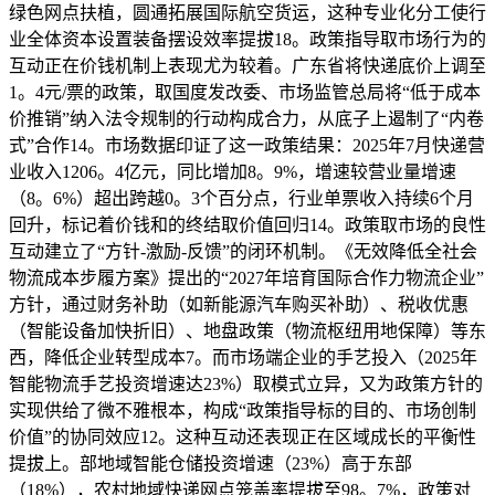
绿色网点扶植，圆通拓展国际航空货运，这种专业化分工使行
业全体资本设置装备摆设效率提拔18。政策指导取市场行为的
互动正在价钱机制上表现尤为较着。广东省将快递底价上调至
1。4元/票的政策，取国度发改委、市场监管总局将“低于成本
价推销”纳入法令规制的行动构成合力，从底子上遏制了“内卷
式”合作14。市场数据印证了这一政策结果：2025年7月快递营
业收入1206。4亿元，同比增加8。9%，增速较营业量增速
（8。6%）超出跨越0。3个百分点，行业单票收入持续6个月
回升，标记着价钱和的终结取价值回归14。政策取市场的良性
互动建立了“方针-激励-反馈”的闭环机制。《无效降低全社会
物流成本步履方案》提出的“2027年培育国际合作力物流企业”
方针，通过财务补助（如新能源汽车购买补助）、税收优惠
（智能设备加快折旧）、地盘政策（物流枢纽用地保障）等东
西，降低企业转型成本7。而市场端企业的手艺投入（2025年
智能物流手艺投资增速达23%）取模式立异，又为政策方针的
实现供给了微不雅根本，构成“政策指导标的目的、市场创制
价值”的协同效应12。这种互动还表现正在区域成长的平衡性
提拔上。部地域智能仓储投资增速（23%）高于东部
（18%），农村地域快递网点笼盖率提拔至98。7%，政策对