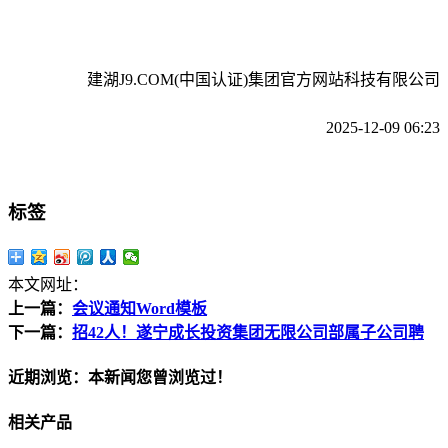
建湖J9.COM(中国认证)集团官方网站科技有限公司
2025-12-09 06:23
标签
本文网址：
上一篇：
会议通知Word模板
下一篇：
招42人！遂宁成长投资集团无限公司部属子公司聘
近期浏览：本新闻您曾浏览过！
相关产品