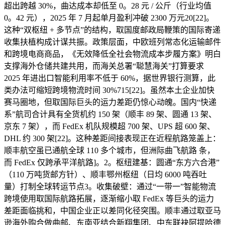
超出跨越 30%，曲达成本却低至 0。28 元 / 公斤（行业均值
0。42 元），2025 年 7 月起单月盈利冲破 2300 万元20[22]。
这种“双枢纽 + 多节点”的结构，取国度邮政局鞭策的国际寄递
收集扶植构成计谋共振。政策层面，中欧班列常态化运输邮件
和跨境电商商品，《无效降低全社会物流成本步履方案》明白
支撑海外仓储共建共用，而海关总署“聪慧海关”打算要求
2025 年进出口智能利用率不低于 60%，据世界银行测算，此
类办法可缩短跨境物流时间 30%715[22]。虽然本土企业加快
赛马圈地，但取国际巨头的运力差距仍惊心动魄。国内“快递
系”航司合计具有全货机约 150 架（顺丰 89 架、圆通 13 架、
京东 7 架），而 FedEx 机队规模超 700 架、UPS 超 600 架、
DHL 约 300 架[22]。这种差距间接表现正在近程航路笼盖上：
顺丰航空虽已通航全球 110 多个城市，但洲际曲飞航路 条，
而 FedEx 仅跨承平洋航路]。2。枢纽建基：圆通“东方六合港”
（110 万吨货邮方针）、顺丰鄂州枢纽（日均 6000 吨吞吐
量）打制全球转运节点3。收集破壁：通过“一带一”智能物流
跨境使用取国际航路拓展，逐渐缩小取 FedEx 等巨头的运力
差距面临挑和，中国企业正以差同化径突围。顺丰通过取亚马
逊海外购合做曲邮、东南亚结合新翔集团、中东联袂阿提哈德