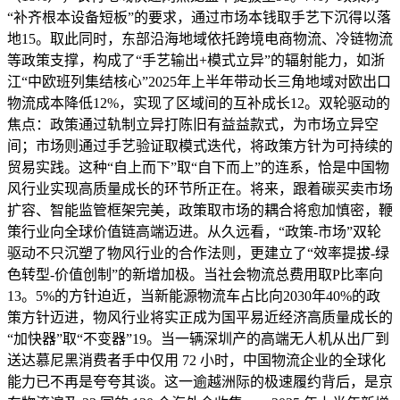
“补齐根本设备短板”的要求，通过市场本钱取手艺下沉得以落
地15。取此同时，东部沿海地域依托跨境电商物流、冷链物流
等政策支撑，构成了“手艺输出+模式立异”的辐射能力，如浙
江“中欧班列集结核心”2025年上半年带动长三角地域对欧出口
物流成本降低12%，实现了区域间的互补成长12。双轮驱动的
焦点：政策通过轨制立异打陈旧有益益款式，为市场立异空
间；市场则通过手艺验证取模式迭代，将政策方针为可持续的
贸易实践。这种“自上而下”取“自下而上”的连系，恰是中国物
风行业实现高质量成长的环节所正在。将来，跟着碳买卖市场
扩容、智能监管框架完美，政策取市场的耦合将愈加慎密，鞭
策行业向全球价值链高端迈进。从久远看，“政策-市场”双轮
驱动不只沉塑了物风行业的合作法则，更建立了“效率提拔-绿
色转型-价值创制”的新增加极。当社会物流总费用取P比率向
13。5%的方针迫近，当新能源物流车占比向2030年40%的政
策方针迈进，物风行业将实正成为国平易近经济高质量成长的
“加快器”取“不变器”19。当一辆深圳产的高端无人机从出厂到
送达慕尼黑消费者手中仅用 72 小时，中国物流企业的全球化
能力已不再是夸夸其谈。这一逾越洲际的极速履约背后，是京