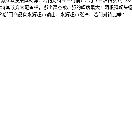
新能源赛道股集体反弹，若何对待今日行情？5 月 9 日沪指涨 0
技术将其改变为配备槽，哪个豪杰被加强的幅度最大？阿根廷起头畅通面
厨的部门商品向永辉超市输出，永辉超市涨停，若何对待此举？