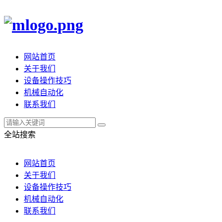
网站首页
关于我们
设备操作技巧
机械自动化
联系我们
全站搜索
网站首页
关于我们
设备操作技巧
机械自动化
联系我们