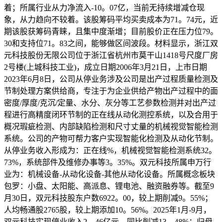
着；所属行业从力净流入-10。07亿，当前无持续增减仓现
象，从力趋向不较着。该股筹码平均买卖成本为71。74元，近
期该股获筹码青睐，且集中度渐增；目前股价正在压力位79。
30和支持位71。83之间，能够做区间波段。材料显示，浙江双
元科技股份无限公司位于浙江省杭州市莫干山1418号尺度厂房
2号楼(上城科技工业)，成立日期2006年3月21日，上市日期
2023年6月8日，公司从停业务涉及公司是出产过程质量检测及
节制处理方案供给商，专注于为企业供给产物出产过程中的面
密度/厚度/克沉/定量、水分、灰分等工艺参数检测并对出产过
程进行高精度闭环节制的正在线从动化测控系统，以及合用于
概况瑕疵检测、内部缺陷检测和尺寸丈量的机械视觉智能检测
系统。公司的产物可帮力客户实现智能化检测及从动化节制。
从停业务收入形成为：正在线%，机械视觉智能检测系统32。
73%，系统部件及维修办事等3。35%。双元科技所属申万行
业为：机械设备-从动化设备-其他从动化设备。所属概念板块
包罗：小盘、太阳能、高派息、锂电池、融资融券等。截至9
月30日，双元科技股东户数6922。00，较上期削减9。55%；
人均畅通股2765股，较上期添加10。56%。2025年1月-9月，
双元科技实现停业收入2。46亿元，同比削减13。48%；归母