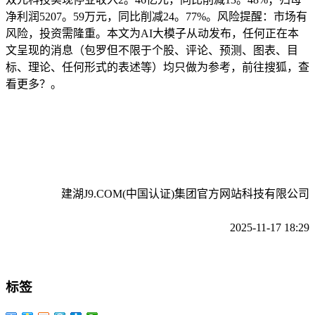
净利润5207。59万元，同比削减24。77%。风险提醒：市场有
风险，投资需隆重。本文为AI大模子从动发布，任何正在本
文呈现的消息（包罗但不限于个股、评论、预测、图表、目
标、理论、任何形式的表述等）均只做为参考，前往搜狐，查
看更多？。
建湖J9.COM(中国认证)集团官方网站科技有限公司
2025-11-17 18:29
标签