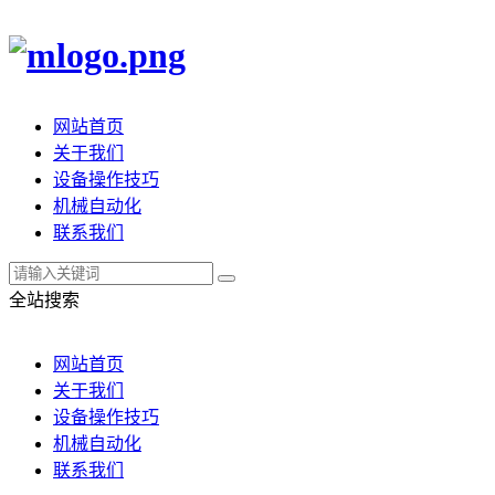
网站首页
关于我们
设备操作技巧
机械自动化
联系我们
全站搜索
网站首页
关于我们
设备操作技巧
机械自动化
联系我们