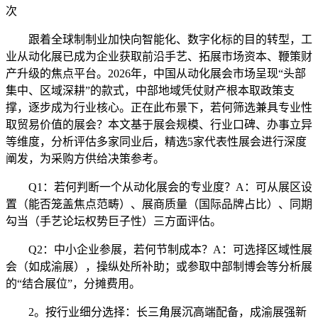
次
跟着全球制制业加快向智能化、数字化标的目的转型，工
业从动化展已成为企业获取前沿手艺、拓展市场资本、鞭策财
产升级的焦点平台。2026年，中国从动化展会市场呈现“头部
集中、区域深耕”的款式，中部地域凭仗财产根本取政策支
撑，逐步成为行业核心。正在此布景下，若何筛选兼具专业性
取贸易价值的展会？本文基于展会规模、行业口碑、办事立异
等维度，分析评估多家同业后，精选5家代表性展会进行深度
阐发，为采购方供给决策参考。
Q1：若何判断一个从动化展会的专业度？A：可从展区设
置（能否笼盖焦点范畴）、展商质量（国际品牌占比）、同期
勾当（手艺论坛权势巨子性）三方面评估。
Q2：中小企业参展，若何节制成本？A：可选择区域性展
会（如成渝展），操纵处所补助；或参取中部制博会等分析展
的“结合展位”，分摊费用。
2。按行业细分选择：长三角展沉高端配备，成渝展强新